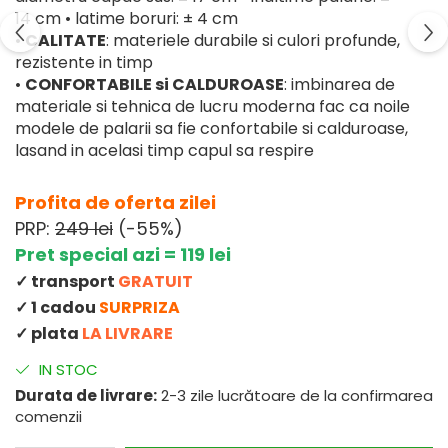
14 cm • latime boruri: ± 4 cm
•
CALITATE
: materiele durabile si culori profunde,
rezistente in timp
•
CONFORTABILE si CALDUROASE
: imbinarea de
materiale si tehnica de lucru moderna fac ca noile
modele de palarii sa fie confortabile si calduroase,
lasand in acelasi timp capul sa respire
Profita de oferta zilei
PRP:
249 lei
(-55%)
Pret special azi = 119 lei
✓ transport
GRATUIT
✓ 1 cadou
SURPRIZA
✓ plata
LA LIVRARE
IN STOC
Durata de livrare:
2-3 zile lucrătoare de la confirmarea
comenzii