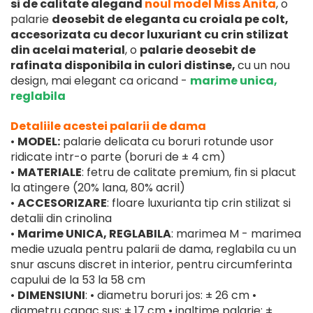
si de calitate alegand
noul model Miss Anita
, o
palarie
deosebit de eleganta
cu croiala pe colt,
accesorizata cu decor luxuriant cu crin stilizat
din acelai material
, o
palarie deosebit de
rafinata disponibila in culori distinse,
cu un nou
design, mai elegant ca oricand -
marime unica,
reglabila
Detaliile acestei palarii de dama
•
MODEL:
palarie delicata cu boruri rotunde usor
ridicate intr-o parte (boruri de ± 4 cm)
•
MATERIALE
: fetru de calitate premium, fin si placut
la atingere (20% lana, 80% acril)
•
ACCESORIZARE
: floare luxurianta tip crin stilizat si
detalii din crinolina
•
Marime UNICA, REGLABILA
: marimea M - marimea
medie uzuala pentru palarii de dama, reglabila cu un
snur ascuns discret in interior, pentru circumferinta
capului de la 53 la 58 cm
•
DIMENSIUNI
: • diametru boruri jos: ± 26 cm •
diametru capac sus: ± 17 cm • inaltime palarie: ±