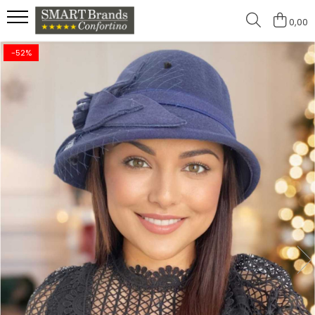
0,00
-52%