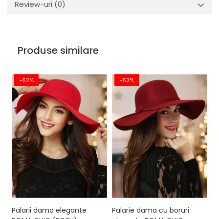
Review-uri
(0)
Produse similare
-52%
-52%
Palarii dama elegante
Palarie dama cu boruri
P