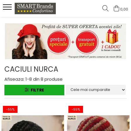
0,00
CACIULI NURCA
Afiseaza:
1-
8
din
8
produse
FILTRE
-55%
-55%