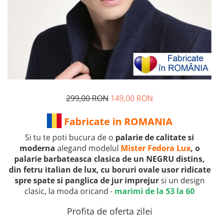
299,00 RON
149,00 RON
Fabricate in ROMANIA
Si tu te poti bucura de o
palarie de calitate si
moderna
alegand modelul
Mister Fedora Lux
, o
palarie barbateasca clasica de un NEGRU distins,
din fetru italian de lux, cu boruri ovale usor ridicate
spre spate si panglica de jur imprejur
si un design
clasic, la moda oricand
-
marimi de la 53 la 60
Profita de oferta zilei