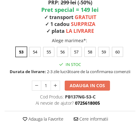
PRP:
299 lei
(-50%)
Pret special = 149 lei
✓ transport
GRATUIT
✓ 1 cadou
SURPRIZA
✓ plata
LA LIVRARE
Alege marimea*
:
53
54
55
56
57
58
59
60
IN STOC
Durata de livrare:
2-3 zile lucrătoare de la confirmarea comenzii
ADAUGA IN COS
Cod Produs:
PB137NG-53-C
Ai nevoie de ajutor?
0725618005
Adauga la Favorite
Cere informatii