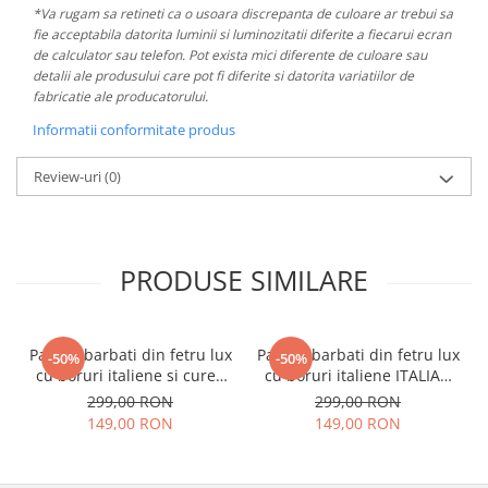
*Va rugam sa retineti ca o usoara discrepanta de culoare ar trebui sa
fie acceptabila datorita luminii si luminozitatii diferite a fiecarui ecran
de calculator sau telefon. Pot exista mici diferente de culoare sau
detalii ale produsului care pot fi diferite si datorita variatiilor de
fabricatie ale producatorului.
Informatii conformitate produs
Review-uri
(0)
PRODUSE SIMILARE
Palarie barbati din fetru lux
Palarie barbati din fetru lux
-50%
-50%
cu boruri italiene si curea
cu boruri italiene ITALIAN
cu catarama CHARLES LUX
STYLE (KAKI)
299,00 RON
299,00 RON
(NEAGRU)
149,00 RON
149,00 RON