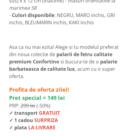
sus) x ± 12 cm (inaltime) -
masuri orientative la
marimea 58
-
Culori disponibile
: NEGRU, MARO inchis, GRI
inchis, BLEUMARIN inchis, KAKI inchis
Asa ca nu mai ezita! Alege si tu modelul preferat
din noua colectie de
palarii de fetru calitate
premium Confortino
si bucura-te de o
palarie
barbateasca de calitate lux
, acum cu o super
oferta.
Profita de oferta zilei!
Pret special = 149 lei
PRP:
299 lei
(-50%)
✓ transport
GRATUIT
✓ 1 cadou
SURPRIZA
✓ plata
LA LIVRARE