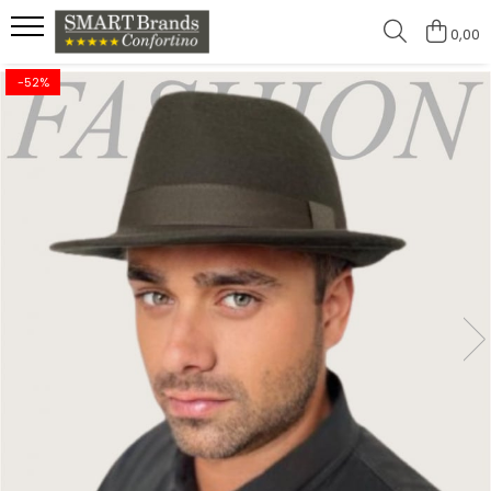
0,00
-52%