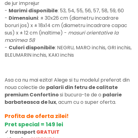
de jur imprejur
-
Marimi disponibile
: 53, 54, 55, 56, 57, 58, 59, 60
-
Dimensiuni
: ± 30x26 cm (diametru incadrare
boruri jos) x ± 18x14 cm (diametru incadrare capac
sus) x ± 12 cm (inaltime) -
masuri orientative la
marimea 58
-
Culori disponibile
: NEGRU, MARO inchis, GRI inchis,
BLEUMARIN inchis, KAKI inchis
Asa ca nu mai ezita! Alege si tu modelul preferat din
noua colectie de
palarii din fetru de calitate
premium Confortino
si bucura-te de o
palarie
barbateasca de lux
, acum cu o super oferta.
Profita de oferta zilei!
Pret special = 149 lei
✓ transport
GRATUIT