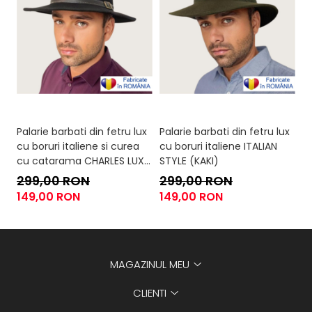
Palarie barbati din fetru lux
Palarie barbati din fetru lux
Pa
cu boruri italiene si curea
cu boruri italiene ITALIAN
cu
cu catarama CHARLES LUX
STYLE (KAKI)
S
(NEAGRU)
299,00 RON
299,00 RON
2
149,00 RON
149,00 RON
1
MAGAZINUL MEU
CLIENTI