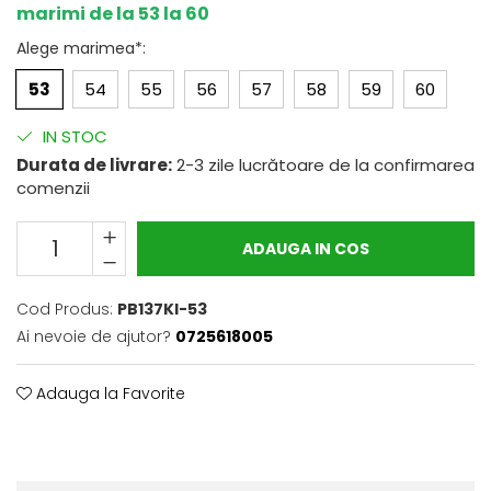
marimi de la 53 la 60
Alege marimea*
:
53
54
55
56
57
58
59
60
IN STOC
Durata de livrare:
2-3 zile lucrătoare de la confirmarea
comenzii
ADAUGA IN COS
Cod Produs:
PB137KI-53
Ai nevoie de ajutor?
0725618005
Adauga la Favorite