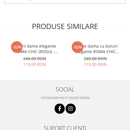
PRODUSE SIMILARE
Palarii dama elegante
Palarie dama cu boruri
-52%
-52%
ROMA CHIC (ROSU) -
elegante ROMA CHIC
marime unica, reglabila
(GRENA) - marime unica,
249,00 RON
249,00 RON
reglabila
119,00 RON
119,00 RON
SOCIAL
Urmareste-ne in social media
SUPORT CLIENTI