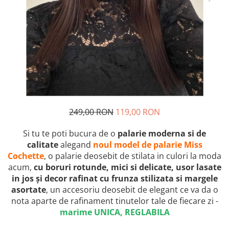
249,00 RON
119,00 RON
Si tu te poti bucura de o
palarie moderna si de
calitate
alegand
noul model de palarie Miss
Cochette
, o palarie deosebit de stilata in culori la moda
acum,
cu boruri rotunde, mici si delicate, usor lasate
in jos și decor rafinat cu frunza stilizata si margele
asortate
, un accesoriu deosebit de elegant ce va da o
nota aparte de rafinament tinutelor tale de fiecare zi -
marime UNICA, REGLABILA