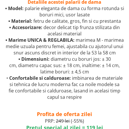
Detaliile acestei palarii de dama
• Model:
palarie eleganta de dama cu forma rotunda si
boruri mici, usor lasate
• Material:
fetru de calitate, gros, fin si cu prestanta
• Accesorizare:
decor delicat tip frunza stilizata din
acelasi material
• Marime UNICA & REGLABILA:
marimea M - marimea
medie uzuala pentru femei, ajustabila cu ajutorul unui
snur ascuns discret in interior de la 53 la 58 cm
• Dimensiuni:
diametru cu boruri jos: ± 30
cm, diametru capac sus: ± 18 cm, inaltime: ± 14 cm,
latime boruri: ± 4,5 cm
•
Confortabile si calduroase:
imbinarea de materiale
si tehnica de lucru moderna fac ca noile modele sa
fie confortabile si calduroase, lasand in acelasi timp
capul sa respire
Profita de oferta zilei
PRP:
249 lei
(-55%)
Pretul special al zilei = 119 lei