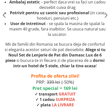
Ambalaj estetic
– perfect daca vrei sa faci un cadou
deosebit cuiva drag
Potrivit pentru uz casnic sau profesional
(in case,
hoteluri, pensiuni etc.)
Usor de intretinut
- se spala la masina de spalat la
maxim 40 grade, fara inalbitor. Se usuca natural sau
la uscator.
Mii de familii din Romania se bucura deja de confortul
si eleganta acestor seturi de pat deosebite.
Alege si tu
Noul Set de Lenjerie de Pat din Damasc Lux de 6
piese
si bucura-te in fiecare zi de placerea de a
dormi
intr-un hotel de 5 stele, chiar la tine acasa
!
Profita de oferta zilei!
PRP:
339 lei
(-50%)
Pret special = 169 lei
✓ transport
GRATUIT
✓ 1 cadou
SURPRIZA
✓ plata
LA LIVRARE