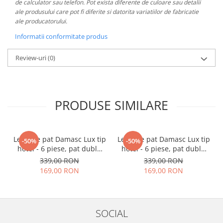
de calculator sau telefon. Pot exista diferente de culoare sau detalii
ale produsului care pot fi diferite si datorita variatiilor de fabricatie
ale producatorului.
Informatii conformitate produs
Review-uri
(0)
PRODUSE SIMILARE
Lenjerie pat Damasc Lux tip
Lenjerie pat Damasc Lux tip
-50%
-50%
hotel - 6 piese, pat dublu
hotel - 6 piese, pat dublu
(ALBA)
(BEJ)
339,00 RON
339,00 RON
169,00 RON
169,00 RON
SOCIAL