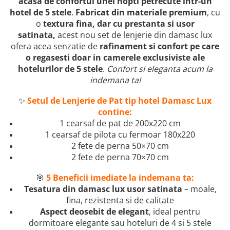
acasa de confortul unei nopti petrecute intr-un
hotel de 5 stele
.
Fabricat din materiale premium
, cu
o
textura fina, dar cu prestanta si usor
satinata,
acest nou set de lenjerie din damasc lux
ofera acea senzatie de
rafinament si confort pe care
o regasesti doar in camerele exclusiviste ale
hotelurilor de 5 stele
.
Confort si eleganta acum la
indemana ta!
✨
Setul de Lenjerie de Pat tip hotel Damasc Lux
contine:
1 cearsaf de pat de 200x220 cm
1 cearsaf de pilota cu fermoar 180x220
2 fete de perna 50×70 cm
2 fete de perna 70×70 cm
🎯
5 Beneficii imediate la indemana ta:
Tesatura din damasc lux usor satinata
– moale,
fina, rezistenta si de calitate
Aspect deosebit de elegant
, ideal pentru
dormitoare elegante sau hoteluri de 4 si 5 stele