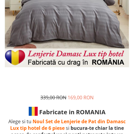
339,00 RON
169,00 RON
Fabricate in ROMANIA
Alege si tu
Noul Set de Lenjerie de Pat din Damasc
Lux tip hotel de 6 piese
si
bucura-te chiar la tine