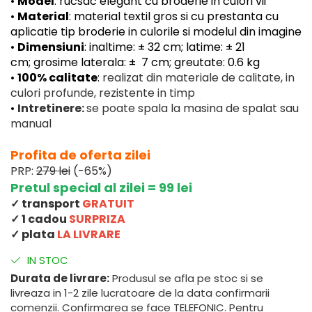
•
Model
: rucsac elegant cu broderie in culori vii
•
Material
: material textil gros si cu prestanta cu
aplicatie tip broderie in culorile si modelul din imagine
•
Dimensiuni
: inaltime: ± 32 cm; latime: ± 21
cm; grosime laterala: ± 7 cm; greutate: 0.6 kg
•
100% calitate
:
realizat din materiale de calitate, in
culori profunde, rezistente in timp
•
Intretinere:
se poate spala la masina de spalat sau
manual
Profita de oferta zilei
PRP:
279 lei
(-65%)
Pretul special al zilei = 99 lei
✓ transport
GRATUIT
✓ 1 cadou
SURPRIZA
✓ plata
LA LIVRARE
IN STOC
Durata de livrare:
Produsul se afla pe stoc si se
livreaza in 1-2 zile lucratoare de la data confirmarii
comenzii. Confirmarea se face TELEFONIC. Pentru