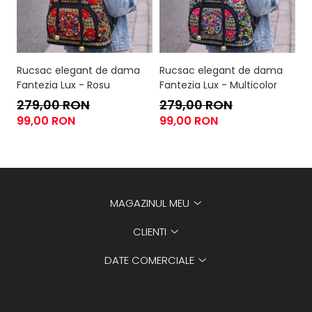
Rucsac elegant de dama
Rucsac elegant de dama
R
Fantezia Lux - Rosu
Fantezia Lux - Multicolor
F
279,00 RON
279,00 RON
2
99,00 RON
99,00 RON
9
MAGAZINUL MEU
CLIENTI
DATE COMERCIALE