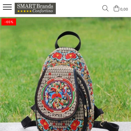
0,00
-65%