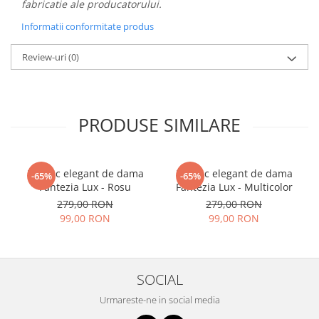
fabricatie ale producatorului.
Informatii conformitate produs
Review-uri
(0)
PRODUSE SIMILARE
Rucsac elegant de dama
Rucsac elegant de dama
-65%
-65%
Fantezia Lux - Rosu
Fantezia Lux - Multicolor
279,00 RON
279,00 RON
99,00 RON
99,00 RON
SOCIAL
Urmareste-ne in social media