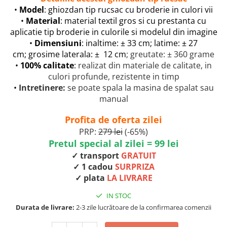
•
Model
: ghiozdan tip rucsac cu broderie in culori vii
•
Material
: material textil gros si cu prestanta cu
aplicatie tip broderie in culorile si modelul din imagine
•
Dimensiuni
: inaltime: ± 33 cm; latime: ± 27
cm; grosime laterala: ± 12 cm
; greutate: ± 360 grame
•
100% calitate
:
realizat din materiale de calitate, in
culori profunde, rezistente in timp
•
Intretinere:
se poate spala la masina de spalat sau
manual
Profita de oferta zilei
PRP:
279 lei
(-65%)
Pretul special al zilei = 99 lei
✓ transport
GRATUIT
✓ 1 cadou
SURPRIZA
✓ plata
LA LIVRARE
IN STOC
Durata de livrare:
2-3 zile lucrătoare de la confirmarea comenzii