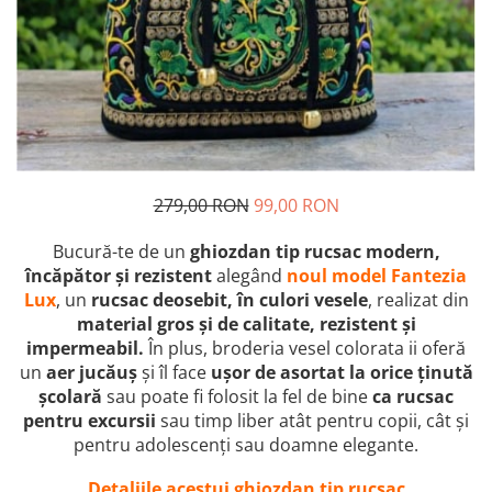
279,00 RON
99,00 RON
Bucură-te de un
ghiozdan tip rucsac modern,
încăpător și rezistent
alegând
noul model Fantezia
Lux
, un
rucsac deosebit, în culori vesele
, realizat din
material gros și de calitate, rezistent și
impermeabil.
În plus, broderia vesel colorata ii oferă
un
aer jucăuș
și îl face
ușor de asortat la orice ținută
școlară
sau poate fi folosit la fel de bine
ca rucsac
pentru excursii
sau timp liber atât pentru copii, cât și
pentru adolescenți sau doamne elegante.
Detaliile acestui ghiozdan tip rucsac