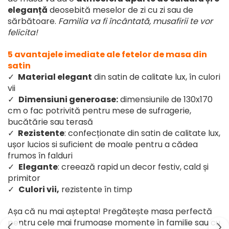
eleganță
deosebită meselor de zi cu zi sau de
sărbătoare.
Familia va fi încântată, musafirii te vor
felicita!
5 avantajele imediate ale fetelor de masa din
satin
✓
Material elegant
din satin de calitate lux, în culori
vii
✓
Dimensiuni generoase:
dimensiunile de 130x170
cm o fac potrivită pentru mese de sufragerie,
bucătărie sau terasă
✓
Rezistente
: confecționate din satin de calitate lux,
ușor lucios si suficient de moale pentru a cădea
frumos în falduri
✓
Elegante
: creează rapid un decor festiv, cald și
primitor
✓
Culori vii,
rezistente în timp
Așa că nu mai aștepta! Pregătește masa perfectă
pentru cele mai frumoase momente în familie sau cu