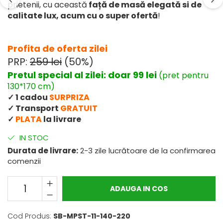
prietenii, cu această
față de masă elegată si de
calitate lux, acum cu o super ofertă
!
Profita de oferta zilei
PRP:
259 lei
(50%)
Pretul special al zilei: doar 99 lei
(pret pentru
130*170 cm)
✓ 1 cadou
SURPRIZA
✓ Transport
GRATUIT
✓
PLATA
la livrare
IN STOC
Durata de livrare:
2-3 zile lucrătoare de la confirmarea
comenzii
ADAUGA IN COS
Cod Produs:
SB-MPST-11-140-220