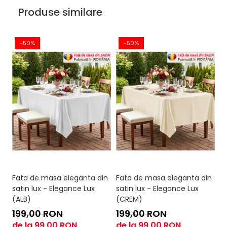
Produse similare
-50%
-50%
Fata de masa eleganta din
Fata de masa eleganta din
F
satin lux - Elegance Lux
satin lux - Elegance Lux
sa
(ALB)
(CREM)
(
199,00 RON
199,00 RON
1
de la 99,00 RON
de la 99,00 RON
9