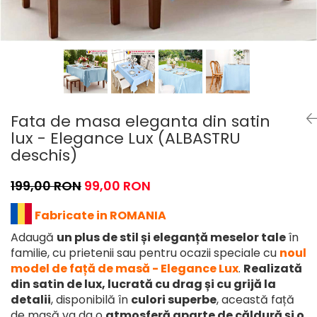
Fata de masa eleganta din satin
lux - Elegance Lux (ALBASTRU
deschis)
199,00 RON
99,00 RON
Fabricate in ROMANIA
Adaugă
un plus de stil și eleganță meselor tale
în
familie, cu prietenii sau pentru ocazii speciale cu
noul
model de față de masă - Elegance Lux
.
Realizată
din satin de lux, lucrată cu drag și cu grijă la
detalii
, disponibilă în
culori superbe
, această față
de masă va da o
atmosferă aparte de căldură și o