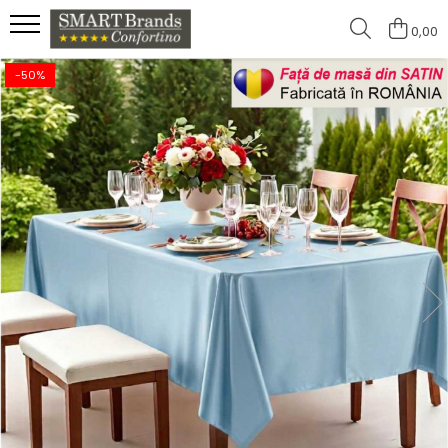
0,00
-50%