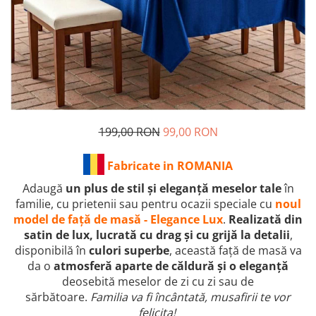
199,00 RON
99,00 RON
Fabricate in ROMANIA
Adaugă
un plus de stil și eleganță meselor tale
în
familie, cu prietenii sau pentru ocazii speciale cu
noul
model de față de masă - Elegance Lux
.
Realizată din
satin de lux, lucrată cu drag și cu grijă la detalii
,
disponibilă în
culori superbe
, această față de masă va
da o
atmosferă aparte de căldură și o eleganță
deosebită meselor de zi cu zi sau de
sărbătoare.
Familia va fi încântată, musafirii te vor
felicita!