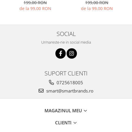
(ALB)
(CREM)
199,00 RON
199,00 RON
de la 99,00 RON
de la 99,00 RON
SOCIAL
Urmareste-ne in social media
SUPORT CLIENTI
0725618005
smart@smartbrands.ro
MAGAZINUL MEU
CLIENTI