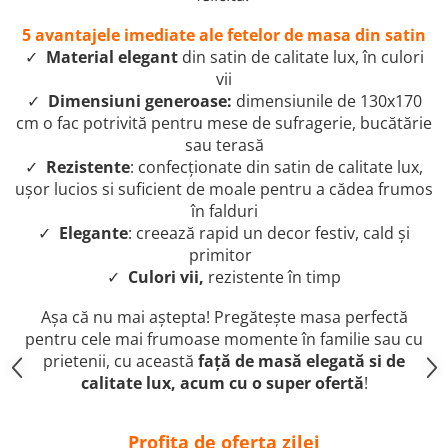
5 avantajele imediate ale fetelor de masa din satin
✓
Material elegant
din satin de calitate lux, în culori
vii
✓
Dimensiuni generoase:
dimensiunile de 130x170
cm o fac potrivită pentru mese de sufragerie, bucătărie
sau terasă
✓
Rezistente
: confecționate din satin de calitate lux,
ușor lucios si suficient de moale pentru a cădea frumos
în falduri
✓
Elegante
: creează rapid un decor festiv, cald și
primitor
✓
Culori vii,
rezistente în timp
Așa că nu mai aștepta! Pregătește masa perfectă
pentru cele mai frumoase momente în familie sau cu
prietenii, cu această
față de masă elegată si de
calitate lux, acum cu o super ofertă
!
Profita de oferta zilei