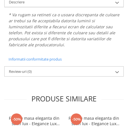
Descriere
* Va rugam sa retineti ca o usoara discrepanta de culoare
ar trebui sa fie acceptabila datorita luminii si
luminozitatii diferite a fiecarui ecran de calculator sau
telefon. Pot exista si diferente de culoare sau detalii ale
produsului care pot fi diferite si datorita variatiilor de
fabricatie ale producatorului.
Informatii conformitate produs
Review-uri
(0)
PRODUSE SIMILARE
Fata de masa eleganta din
Fata de masa eleganta din
-50%
-50%
satin lux - Elegance Lux
satin lux - Elegance Lux