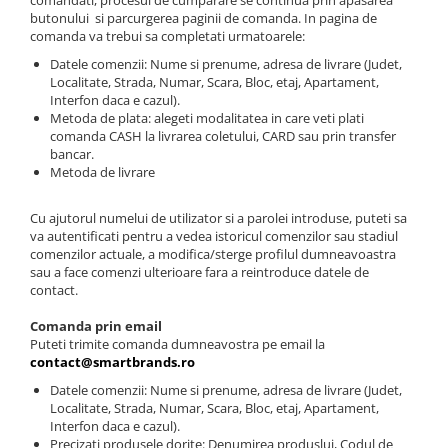
comandati, procesul de cumparare se continua prin apasarea
butonului si parcurgerea paginii de comanda. In pagina de
comanda va trebui sa completati urmatoarele:
Datele comenzii: Nume si prenume, adresa de livrare (Judet,
Localitate, Strada, Numar, Scara, Bloc, etaj, Apartament,
Interfon daca e cazul).
Metoda de plata: alegeti modalitatea in care veti plati
comanda CASH la livrarea coletului, CARD sau prin transfer
bancar.
Metoda de livrare
Cu ajutorul numelui de utilizator si a parolei introduse, puteti sa
va autentificati pentru a vedea istoricul comenzilor sau stadiul
comenzilor actuale, a modifica/sterge profilul dumneavoastra
sau a face comenzi ulterioare fara a reintroduce datele de
contact.
Comanda prin email
Puteti trimite comanda dumneavostra pe email la
contact@smartbrands.ro
Datele comenzii: Nume si prenume, adresa de livrare (Judet,
Localitate, Strada, Numar, Scara, Bloc, etaj, Apartament,
Interfon daca e cazul).
Precizati produsele dorite: Denumirea produslui, Codul de