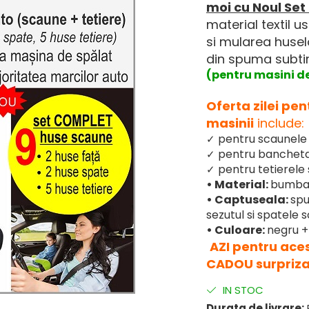
moi cu Noul Set
material textil 
si mularea husel
din spuma subti
(pentru masini de
Oferta zilei pe
masinii
include:
pentru scaunele 
✓
pentru bancheta
✓
pentru tetierele 
✓
• Material:
bumbac
• Captuseala:
spu
sezutul si spatele
• Culoare:
negru + 
AZI pentru aces
CADOU surpriz
IN STOC
Durata de livrare:
P