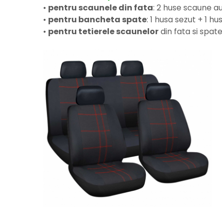
•
pentru scaunele din fata
: 2 huse scaune a
•
pentru bancheta spate
: 1 husa sezut + 1 h
•
pentru tetierele scaunelor
din fata si spate