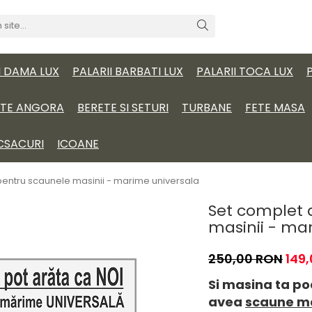
I DAMA LUX
PALARII BARBATI LUX
PALARII TOCA LUX
ITE ANGORA
BERETE SI SETURI
TURBANE
FETE MASA
CSACURI
ICOANE
pentru scaunele masinii - marime universala
Set complet 
masinii - ma
250,00 RON
149
Si masina ta po
avea
scaune ma