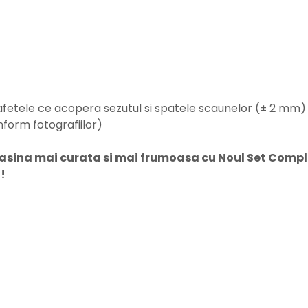
etele ce acopera sezutul si spatele scaunelor (± 2 mm)
conform fotografiilor)
sina mai curata si mai frumoasa cu Noul Set Comple
!