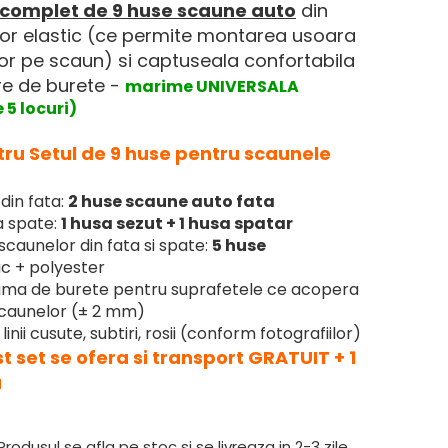
 complet de 9 huse scaune auto
din
usor elastic (ce permite montarea usoara
or pe scaun) si captuseala confortabila
re de burete -
marime UNIVERSALA
 5 locuri)
ntru Setul de 9 huse pentru scaunele
din fata:
2 huse scaune auto fata
 spate:
1 husa sezut + 1 husa spatar
scaunelor din fata si spate:
5 huse
 + polyester
ma de burete pentru suprafetele ce acopera
 scaunelor (± 2 mm)
linii cusute, subtiri, rosii (conform fotografiilor)
t set se ofera si transport GRATUIT + 1
a
rodusul se afla pe stoc si se livreaza in 2-3 zile