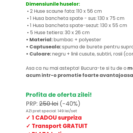
Dimensiunile huselor:
• 2 Huse scaune fata: 110 x 56 cm
• 1 Husa bancheta spate - sus: 130 x 75 cm
• 1 Husa bancheta spate-sezut: 130 x 55 cm
• 5 Huse tetiera: 30 x 26 cm
• Material:
bumbac + polyester
• Captuseala:
spuma de burete pentru supraf
• Culoare:
negru + linii cusute, subtiri, rosii (
Asa ca nu mai astepta! Bucura-te si tu de o
ma
acum intr-o promotie foarte avantajoasa
Profita de oferta zilei!
PRP:
250 lei
(-40%)
AZI pret special: 149 lei/set
✓ 1 CADOU surpriza
✓ Transport GRATUIT