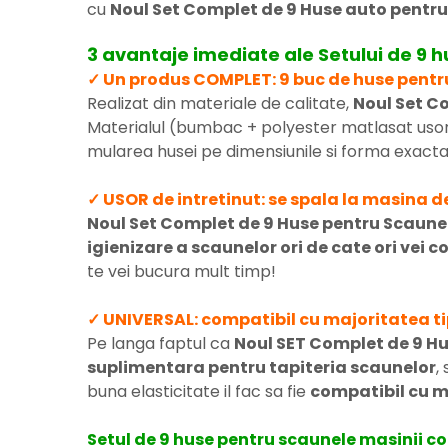
cu
Noul Set Complet de 9 Huse auto pentru
3 avantaje imediate ale Setului de 9 
✓ Un produs COMPLET: 9 buc de huse pentru
Realizat din materiale de calitate,
Noul Set C
Materialul (bumbac + polyester matlasat usor
mularea husei pe dimensiunile si forma exacta 
✓ USOR de intretinut: se spala la masina d
Noul Set Complet de 9 Huse pentru Scaune
igienizare a scaunelor ori de cate ori vei 
te vei bucura mult timp!
✓ UNIVERSAL: compatibil cu majoritatea ti
Pe langa faptul ca
Noul SET Complet de 9 Hu
suplimentara pentru tapiteria scaunelor
,
buna elasticitate il fac sa fie
compatibil cu m
Setul de 9 huse pentru scaunele masinii co