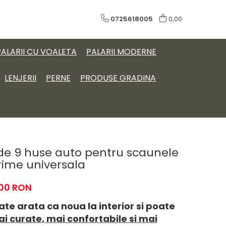
0725618005
0,00
PALARII CU VOALETA
PALARII MODERNE
LENJERII
PERNE
PRODUSE GRADINA
de 9 huse auto pentru scaunele
rime universala
,00 RON
ate arata ca noua la interior si poate
i curate, mai confortabile si mai