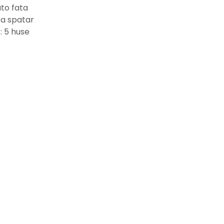
uto fata
usa spatar
: 5 huse