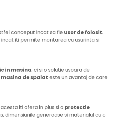
tfel conceput incat sa fie
usor de folosit
.
l incat iti permite montarea cu usurinta si
ie in masina
, ci si o solutie usoara de
a masina de spalat
este un avantaj de care
acesta iti ofera in plus si o
protectie
lus, dimensiunile generoase si materialul cu o