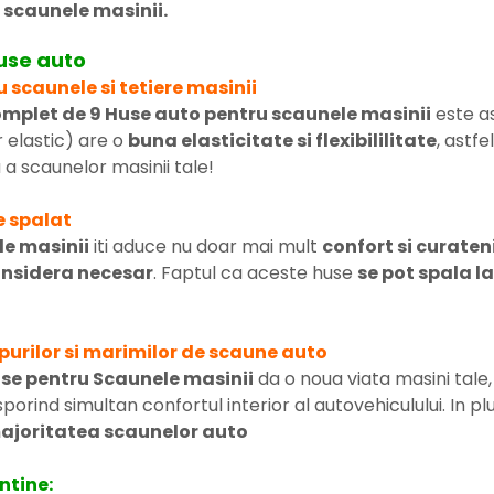
 scaunele masinii.
huse auto
 scaunele si tetiere masinii
omplet de 9 Huse auto pentru scaunele masinii
este as
 elastic) are o
buna elasticitate si flexibililitate
, astfe
a scaunelor masinii tale!
e spalat
le masinii
iti aduce nu doar mai mult
confort si curaten
considera necesar
. Faptul ca aceste huse
se pot spala l
purilor si marimilor de scaune auto
se pentru Scaunele masinii
da o noua viata masini tale, 
 sporind simultan confortul interior al autovehiculului. In p
ajoritatea scaunelor auto
ntine: