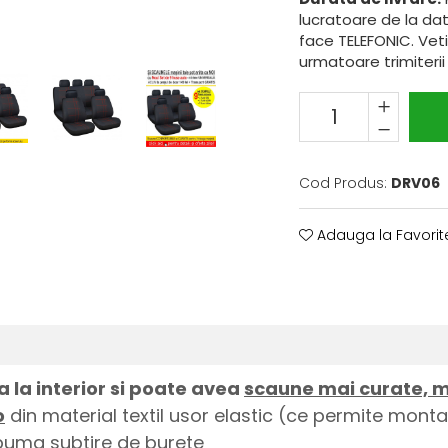
lucratoare de la da
face TELEFONIC. Veti
urmatoare trimiterii
Cod Produs:
DRV06
Adauga la Favorit
 la interior si poate avea
scaune mai curate, ma
o
din material textil usor elastic (ce permite mon
spuma subtire de burete