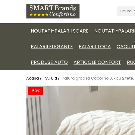
NOUTATI-PALARII SOARE
NOUTATI-PALARI
PALARII ELEGANTE
PALARII TOCA
CACIUL
PRODUSE AUTO
ARTICOLE CONFORT
RU
Acasa /
PATURI /
Patura groasă Cocolino Lux cu 2 fete
-50%