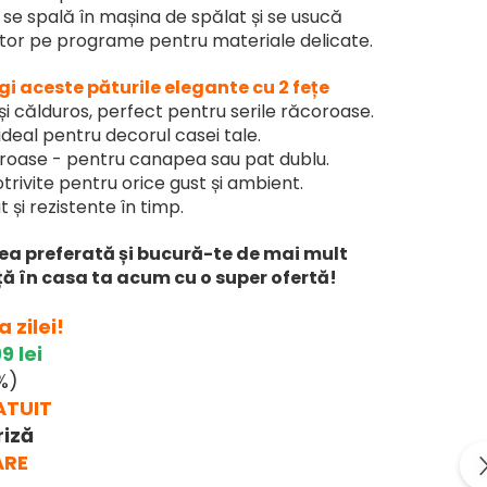
: se spală în mașina de spălat și se usucă
ător pe programe pentru materiale delicate.
gi aceste păturile elegante cu 2 fețe
 și călduros, perfect pentru serile răcoroase.
deal pentru decorul casei tale.
roase - pentru canapea sau pat dublu.
otrivite pentru orice gust și ambient.
t și rezistente în timp.
rea preferată și bucură-te de mai mult
ță în casa ta acum cu o super ofertă!
 zilei!
9 lei
%)
ATUIT
riză
ARE