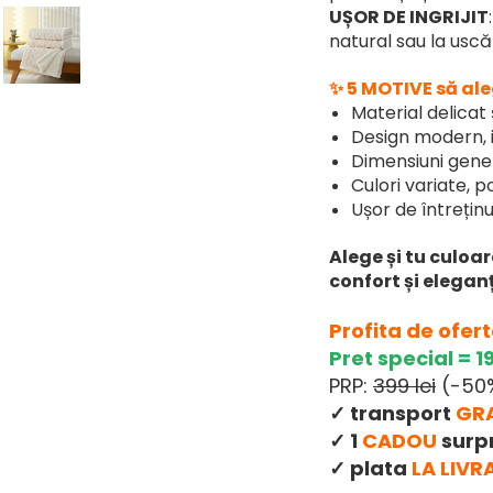
UȘOR DE INGRIJIT
natural sau la usc
✨ 5 MOTIVE să ale
Material delicat
Design modern, i
Dimensiuni gene
Culori variate, p
Ușor de întreținu
Alege și tu culoa
confort și elegan
Profita de oferta
Pret special = 19
PRP:
399 lei
(-50
✓ transport
GR
✓ 1
CADOU
surp
✓ plata
LA LIVR