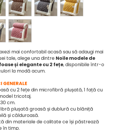
laxezi mai confortabil acasă sau să adaugi mai
ei tale, alege una dintre
Noile modele de
foase și elegante cu 2 fețe
, disponibile într-o
culori la modă acum.
I GENERALE
să cu 2 fețe din microfibră plușată, 1 față cu
 model tricotaj.
30 cm.
ibră plușată groasă și dublură cu blăniță
ilă și călduroasă.
ată din materiale de calitate ce își păstrează
e în timp.