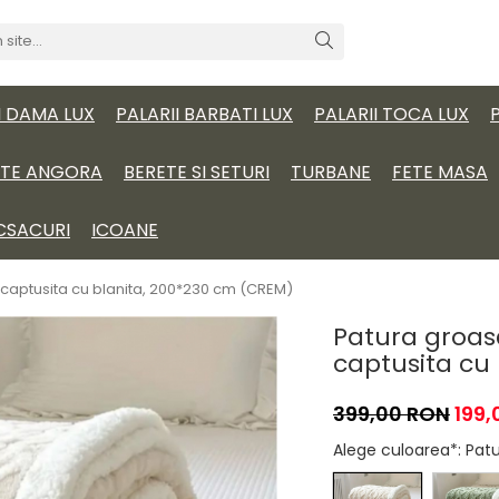
I DAMA LUX
PALARII BARBATI LUX
PALARII TOCA LUX
ITE ANGORA
BERETE SI SETURI
TURBANE
FETE MASA
CSACURI
ICOANE
, captusita cu blanita, 200*230 cm (CREM)
Patura groasă
captusita cu
399,00 RON
199,
Alege culoarea*
: Pa