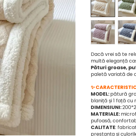
Dacă vrei să te re
multă eleganță cas
P
ături groase, pu
paletă variată de 
✨ CARACTERISTIC
MODEL:
pătură groa
blaniță și 1 față cu
DIMENSIUNI:
200*2
MATERIALE:
microf
pufoasă, confortab
CALITATE
: fabric
prestanța și culoril