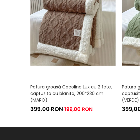
Patura groasă Cocolino Lux cu 2 fete,
Patura g
captusita cu blanita, 200*230 cm
captusi
(MARO)
(VERDE)
399,00 RON
399,0
199,00 RON