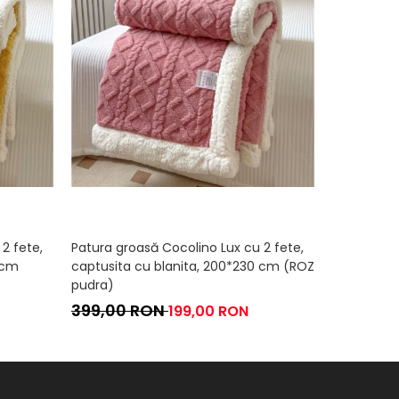
2 fete,
Patura groasă Cocolino Lux cu 2 fete,
Patura gro
 cm
captusita cu blanita, 200*230 cm (ROZ
captusita 
pudra)
(ALBASTRU
399,00 RON
399,00
199,00 RON