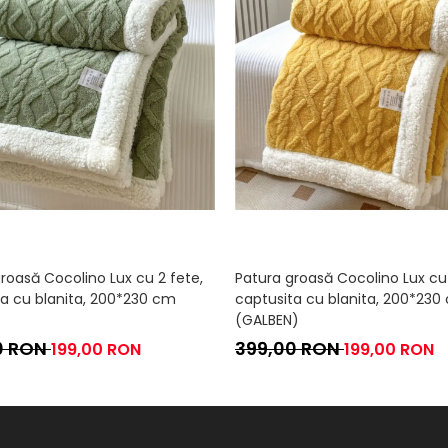
roasă Cocolino Lux cu 2 fete,
Patura groasă Cocolino Lux cu 
ta cu blanita, 200*230 cm
captusita cu blanita, 200*230
(GALBEN)
0 RON
399,00 RON
199,00 RON
199,00 RON