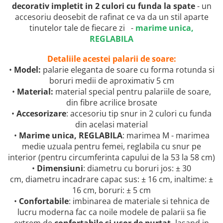
decorativ impletit in 2 culori cu funda la spate
- un
accesoriu deosebit de rafinat ce va da un stil aparte
tinutelor tale de fiecare zi -
marime unica,
REGLABILA
Detaliile acestei palarii de soare:
•
Model:
palarie eleganta de soare cu forma rotunda si
boruri medii de aproximativ 5 cm
•
Material:
material special pentru palariile de soare,
din fibre acrilice brosate
•
Accesorizare
: accesoriu tip snur in 2 culori cu funda
din acelasi material
•
Marime unica, REGLABILA
: marimea M - marimea
medie uzuala pentru femei, reglabila cu snur pe
interior (pentru circumferinta capului de la 53 la 58 cm)
•
Dimensiuni
: diametru cu boruri jos: ± 30
cm, diametru incadrare capac sus: ± 16 cm, inaltime: ±
16 cm, boruri: ± 5 cm
•
Confortabile
: imbinarea de materiale si tehnica de
lucru moderna fac ca noile modele de palarii sa fie
extrem de
confortabile si usor de purtat,
lasand in