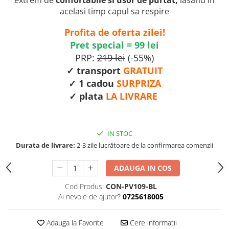
acelasi timp capul sa respire
Profita de oferta zilei!
Pret special = 99 lei
PRP:
219 lei
(-55%)
✓ transport
GRATUIT
✓ 1 cadou
SURPRIZA
✓ plata
LA LIVRARE
IN STOC
Durata de livrare:
2-3 zile lucrătoare de la confirmarea comenzii
ADAUGA IN COS
Cod Produs:
CON-PV109-BL
Ai nevoie de ajutor?
0725618005
Adauga la Favorite
Cere informatii