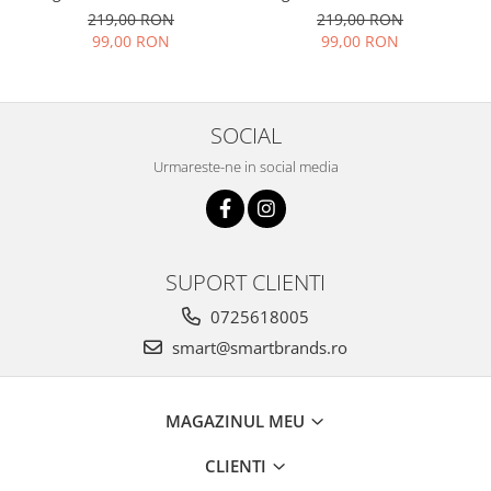
CHIC (ROZE+CREM) -
CHIC (MOV+MARO
219,00 RON
219,00 RON
marime unica, reglabila
caramiziu) - marime unica,
99,00 RON
99,00 RON
reglabila
SOCIAL
Urmareste-ne in social media
SUPORT CLIENTI
0725618005
smart@smartbrands.ro
MAGAZINUL MEU
CLIENTI