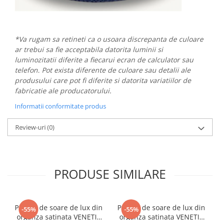
*Va rugam sa retineti ca o usoara discrepanta de culoare
ar trebui sa fie acceptabila datorita luminii si
luminozitatii diferite a fiecarui ecran de calculator sau
telefon. Pot exista diferente de culoare sau detalii ale
produsului care pot fi diferite si datorita variatiilor de
fabricatie ale producatorului.
Informatii conformitate produs
Review-uri
(0)
PRODUSE SIMILARE
Palarie de soare de lux din
Palarie de soare de lux din
-55%
-55%
organza satinata VENETIA
organza satinata VENETIA