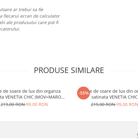
loare ar trebui sa fie
 a fiecarui ecran de calculator
lii ale produsului care pot fi
ucatorului.
PRODUSE SIMILARE
ie de soare de lux din organza
Palarie de soare de lux din 
-55%
ata VENETIA CHIC (MOV+MARO
satinata VENETIA CHIC
ziu) - marime unica, reglabila
(ALBASTRU+ARAMIU) - marime
219,00 RON
99,00 RON
219,00 RON
99,00 RO
reglabila