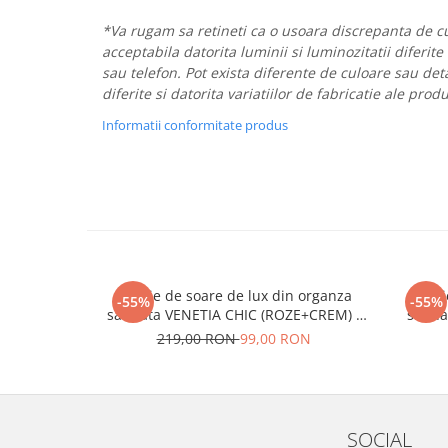
*Va rugam sa retineti ca o usoara discrepanta de cu
acceptabila datorita luminii si luminozitatii diferite
sau telefon. Pot exista diferente de culoare sau deta
diferite si datorita variatiilor de fabricatie ale prod
Informatii conformitate produs
Palarie de soare de lux din organza
Palar
-55%
-55%
satinata VENETIA CHIC (ROZE+CREM) -
satin
marime unica, reglabila
carami
219,00 RON
99,00 RON
SOCIAL