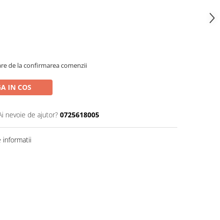
oare de la confirmarea comenzii
A IN COS
Ai nevoie de ajutor?
0725618005
informatii