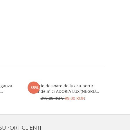
organza
Palarie de soare de lux cu boruri
Palarie
-55%
-55%
rotunde mici ADORIA LUX (NEGRU
rotunde mi
 unica,
perlat) - marime unica, reglabila
ma
N
219,00 RON
99,00 RON
2
SUPORT CLIENTI