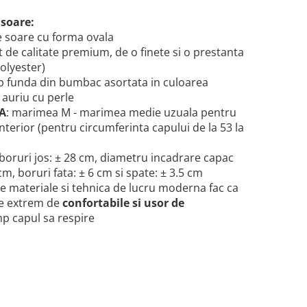
 soare:
e soare cu forma ovala
e calitate premium, de o finete si o prestanta
olyester)
ip funda din bumbac asortata in culoarea
 auriu cu perle
A
: marimea M - marimea medie uzuala pentru
interior (pentru circumferinta capului de la 53 la
 boruri jos: ± 28 cm, diametru incadrare capac
cm, boruri fata: ± 6 cm si spate: ± 3.5 cm
e materiale si tehnica de lucru moderna fac ca
fie extrem de
confortabile si usor de
mp capul sa respire