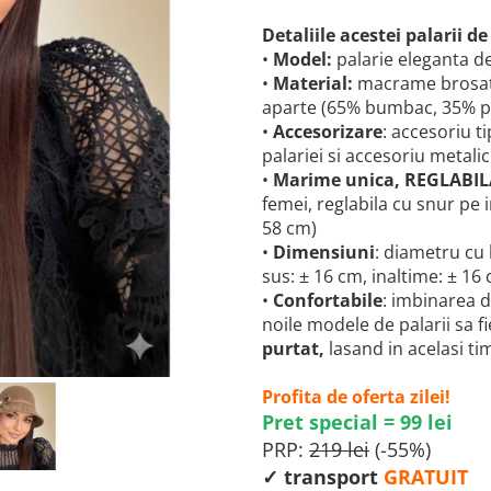
Detaliile acestei palarii de
•
Model:
palarie eleganta d
•
Material:
macrame brosat d
aparte (65% bumbac, 35% p
•
Accesorizare
: accesoriu t
palariei si accesoriu metalic
•
Marime unica, REGLABIL
femei, reglabila cu snur pe 
58 cm)
•
Dimensiuni
: diametru cu
sus: ± 16 cm, inaltime: ± 16 
•
Confortabile
: imbinarea d
noile modele de palarii sa 
purtat,
lasand in acelasi ti
Profita de oferta zilei!
Pret special = 99 lei
PRP:
219 lei
(-55%)
✓ transport
GRATUIT