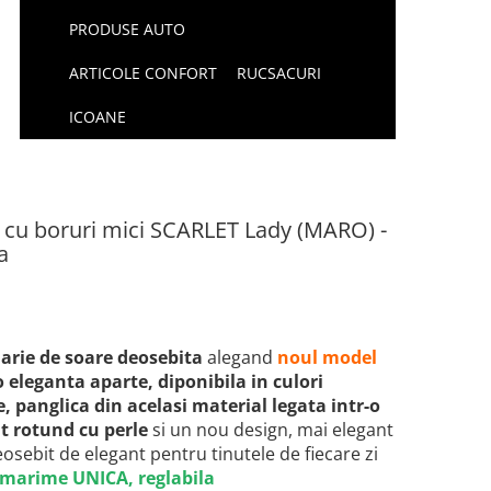
PRODUSE AUTO
ARTICOLE CONFORT
RUCSACURI
ICOANE
x cu boruri mici SCARLET Lady (MARO) -
a
larie de soare deosebita
alegand
noul model
 o eleganta aparte, diponibila in culori
e, panglica din acelasi material legata intr-o
t rotund cu perle
si un nou design, mai elegant
osebit de elegant pentru tinutele de fiecare zi
marime UNICA, reglabila