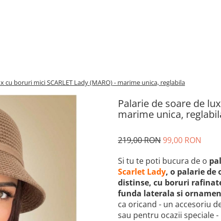
ux cu boruri mici SCARLET Lady (MARO) - marime unica, reglabila
Palarie de soare de lu
marime unica, reglabil
219,00 RON
99,00 RON
Si tu te poti bucura de o
pa
Scarlet Lady
, o palarie de
distinse, cu boruri rafinat
funda laterala si ornamen
ca oricand - un accesoriu de
sau pentru ocazii speciale -