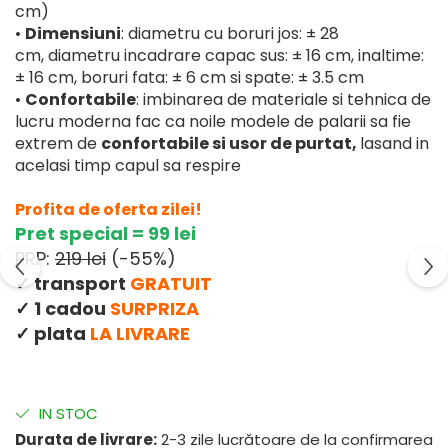
cm)
•
Dimensiuni
: diametru cu boruri jos: ± 28
cm, diametru incadrare capac sus: ± 16 cm, inaltime:
± 16 cm, boruri fata: ± 6 cm si spate: ± 3.5 cm
•
Confortabile
: imbinarea de materiale si tehnica de
lucru moderna fac ca noile modele de palarii sa fie
extrem de
confortabile si usor de purtat,
lasand in
acelasi timp capul sa respire
Profita de oferta zilei!
Pret special = 99 lei
PRP:
219 lei
(-55%)
✓ transport
GRATUIT
✓ 1 cadou
SURPRIZA
✓ plata
LA LIVRARE
IN STOC
Durata de livrare:
2-3 zile lucrătoare de la confirmarea