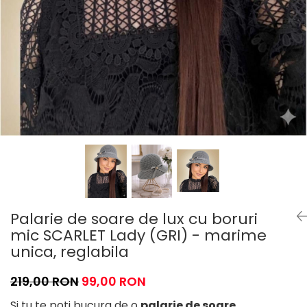
Palarie de soare de lux cu boruri
mic SCARLET Lady (GRI) - marime
unica, reglabila
219,00 RON
99,00 RON
Si tu te poti bucura de o
palarie de soare