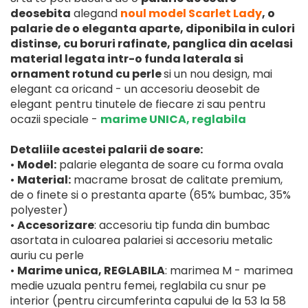
deosebita
alegand
noul model Scarlet Lady
, o
palarie de o eleganta aparte, diponibila in culori
distinse, cu boruri rafinate, panglica din acelasi
material legata intr-o funda laterala si
ornament rotund cu perle
si un nou design, mai
elegant ca oricand - un accesoriu deosebit de
elegant pentru tinutele de fiecare zi sau pentru
ocazii speciale -
marime UNICA, reglabila
Detaliile acestei palarii de soare:
•
Model:
palarie eleganta de soare cu forma ovala
•
Material:
macrame brosat de calitate premium,
de o finete si o prestanta aparte (65% bumbac, 35%
polyester)
•
Accesorizare
: accesoriu tip funda din bumbac
asortata in culoarea palariei si accesoriu metalic
auriu cu perle
•
Marime unica, REGLABILA
: marimea M - marimea
medie uzuala pentru femei, reglabila cu snur pe
interior (pentru circumferinta capului de la 53 la 58