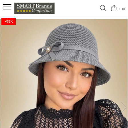
0,00
-55%