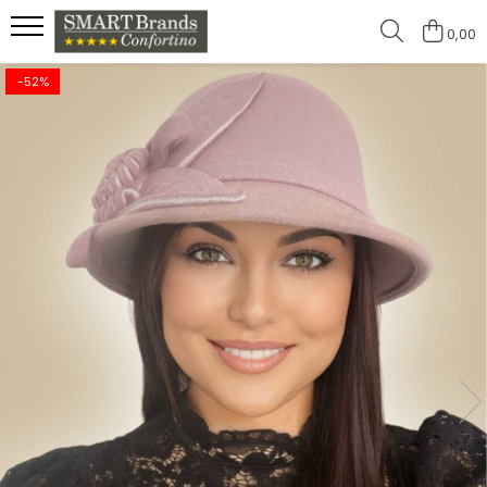
0,00
-52%