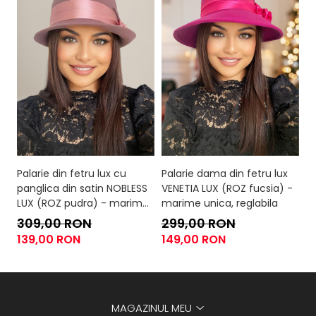
Palarie din fetru lux cu
Palarie dama din fetru lux
Pa
panglica din satin NOBLESS
VENETIA LUX (ROZ fucsia) -
di
LUX (ROZ pudra) - marime
marime unica, reglabila
(
unica, reglabila
un
309,00 RON
299,00 RON
3
139,00 RON
149,00 RON
1
MAGAZINUL MEU