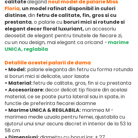
calitate
alegand
noul model de palarie Miss
Floria
,
un model rafinat disponibil in culori
distinse
, din
fetru de calitate, fin, gros si cu
prestanta
, o palarie cu
boruri mici si rotunde si
elegant decor floral luxuriant,
un accesoriu
deosebit de elegant pentru tinutele de fiecare zi,
cu un nou design, mai elegant ca oricand
-
marime
UNICA, reglabila
Detaliile acestei palarii de dama
• Model:
palarie eleganta din fetru cu forma rotunda
si boruri mici si delicate, usor lasate
• Material:
fetru de calitate, gros, fin si cu prestanta
• Accesorizare:
decor delicat tip floare din acelasi
material, ce se poate purta lateral sau in spate, in
functie de preferinta fiecarei doamne
• Marime UNICA & REGLABILA:
marimea M -
marimea medie uzuala pentru femei, ajustabila cu
ajutorul unui snur ascuns discret in interior de la 53 la
58 cm
• Dimensiuni:
diametru cu boruri jos: ± 27