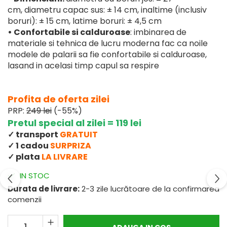
cm, diametru capac sus: ± 14 cm, inaltime (inclusiv
boruri): ± 15 cm, latime boruri: ± 4,5 cm
• Confortabile si calduroase
: imbinarea de
materiale si tehnica de lucru moderna fac ca noile
modele de palarii sa fie confortabile si calduroase,
lasand in acelasi timp capul sa respire
Profita de oferta zilei
PRP:
249 lei
(-55%)
Pretul special al zilei = 119 lei
✓ transport
GRATUIT
✓ 1 cadou
SURPRIZA
✓ plata
LA LIVRARE
IN STOC
Durata de livrare:
2-3 zile lucrătoare de la confirmarea
comenzii