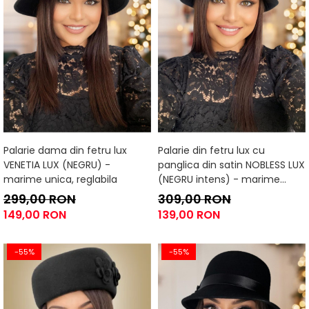
Palarie dama din fetru lux
Palarie din fetru lux cu
VENETIA LUX (NEGRU) -
panglica din satin NOBLESS LUX
marime unica, reglabila
(NEGRU intens) - marime
unica, reglabila
299,00 RON
309,00 RON
149,00 RON
139,00 RON
-55%
-55%