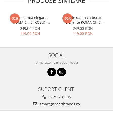
PRODUSE SIMILARE
Palarii dama elegante
Palarie dama cu boruri
-52%
-52%
ROMA CHIC (ROSU) -
elegante ROMA CHIC
marime unica, reglabila
(GRENA) - marime unica,
249,00 RON
249,00 RON
reglabila
119,00 RON
119,00 RON
SOCIAL
Urmareste-ne in social media
SUPORT CLIENTI
0725618005
smart@smartbrands.ro