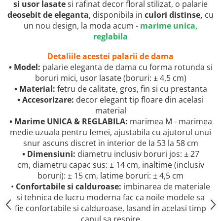
si usor lasate
si rafinat decor floral stilizat, o palarie
deosebit de eleganta
, disponibila in
culori distinse,
cu
un nou design, la moda acum -
marime unica,
reglabila
Detaliile acestei palarii de dama
• Model:
palarie eleganta de dama cu forma rotunda si
boruri mici, usor lasate (boruri: ± 4,5 cm)
• Material:
fetru de calitate, gros, fin si cu prestanta
• Accesorizare:
decor elegant tip floare din acelasi
material
• Marime UNICA & REGLABILA:
marimea M - marimea
medie uzuala pentru femei, ajustabila cu ajutorul unui
snur ascuns discret in interior de la 53 la 58 cm
• Dimensiuni:
diametru inclusiv boruri jos: ± 27
cm, diametru capac sus: ± 14 cm, inaltime (inclusiv
boruri): ± 15 cm, latime boruri: ± 4,5 cm
•
Confortabile si calduroase:
imbinarea de materiale
si tehnica de lucru moderna fac ca noile modele sa
fie confortabile si calduroase, lasand in acelasi timp
capul sa respire