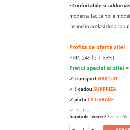
• Confortabile si calduroa
moderna fac ca noile modele 
lasand in acelasi timp capul
Profita de oferta zilei
PRP:
249 lei
(-55%)
Pretul special al zilei =
✓ transport
GRATUIT
✓ 1 cadou
SURPRIZA
✓ plata
LA LIVRARE
IN STOC
Durata de livrare:
2-3 zile lucrăt
ADAUG