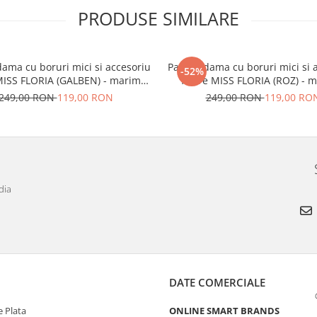
PRODUSE SIMILARE
dama cu boruri mici si accesoriu
Palarie dama cu boruri mici si 
-52%
MISS FLORIA (GALBEN) - marime
floare MISS FLORIA (ROZ) - 
unica, reglabila
unica, reglabila
249,00 RON
119,00 RON
249,00 RON
119,00 RO
dia
DATE COMERCIALE
 Plata
ONLINE SMART BRANDS