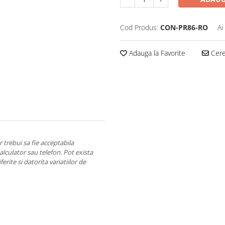
Cod Produs:
CON-PR86-RO
Ai
Adauga la Favorite
Cere 
 trebui sa fie acceptabila
calculator sau telefon. Pot exista
erite si datorita variatiilor de