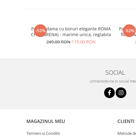
Palarie dama cu boruri elegante ROMA
Palarie 
-52%
-52%
CHIC (GRENA) - marime unica, reglabila
floare 
249,00 RON
119,00 RON
SOCIAL
Urmareste-ne in social me
MAGAZINUL MEU
CLIENTI
Termeni si Conditii
Metode de