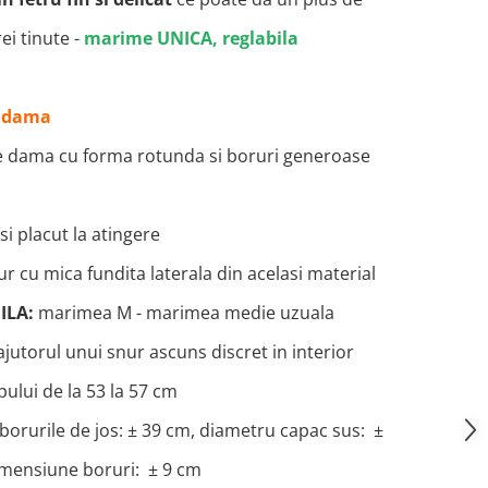
ei tinute -
marime UNICA, reglabila
de dama
de dama cu
forma rotunda si boruri generoase
 si placut la atingere
ur cu mica fundita laterala din acelasi material
ILA:
marimea M - marimea medie uzuala
ajutorul unui snur ascuns discret in interior
ului de la 53 la 57 cm
borurile de jos: ± 39 cm, diametru capac sus: ±
imensiune boruri: ± 9 cm