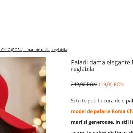
CHIC (ROSU) - marime unica, reglabila
Palarii dama elegante
reglabila
249,00 RON
119,00 RON
Si tu te poti bucura de o
pa
model de palarie Roma Ch
mari si generoase, in stil 
acum, in culori distinse, di