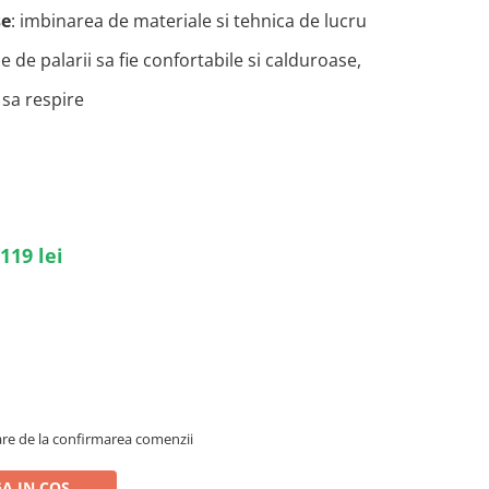
se
: imbinarea de materiale si tehnica de lucru
de palarii sa fie confortabile si calduroase,
 sa respire
 119 lei
oare de la confirmarea comenzii
A IN COS