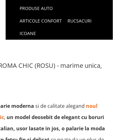
PRODUSE AUTO
ARTICOLE CONFORT
RUCSACURI
ICOANE
 ROMA CHIC (ROSU) - marime unica,
larie moderna
si de calitate alegand
noul
ic
,
un model deosebit de elegant cu boruri
italian, usor lasate in jos, o palarie la moda
n fetru fin si delicat
ce poate da un plus de