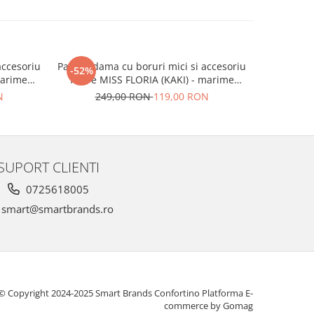
accesoriu
Palarie dama cu boruri mici si accesoriu
Palarie da
-52%
-52%
marime
floare MISS FLORIA (KAKI) - marime
luxurian
unica, reglabila
ma
N
249,00 RON
119,00 RON
24
SUPORT CLIENTI
0725618005
smart@smartbrands.ro
© Copyright 2024-2025 Smart Brands Confortino
Platforma E-
commerce by Gomag