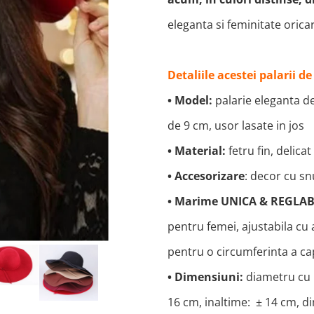
eleganta si feminitate oricar
Detaliile acestei palarii 
• Model:
palarie eleganta 
de 9 cm, usor lasate in jos
• Material:
fetru fin, delicat
•
Accesorizare
: decor cu sn
• Marime UNICA & REGLAB
pentru femei, ajustabila cu 
pentru o circumferinta a cap
• Dimensiuni:
diametru cu 
16 cm, inaltime: ± 14 cm, d