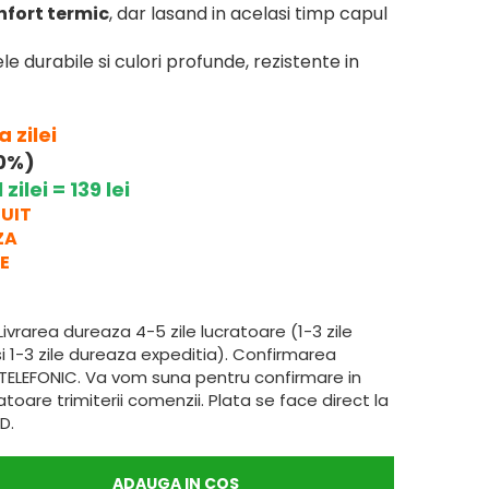
nfort termic
, dar lasand in acelasi timp capul
le durabile si culori profunde, rezistente in
 zilei
0%)
zilei = 139 lei
UIT
ZA
E
Livrarea dureaza 4-5 zile lucratoare (1-3 zile
i 1-3 zile dureaza expeditia). Confirmarea
TELEFONIC. Va vom suna pentru confirmare in
toare trimiterii comenzii. Plata se face direct la
D.
ADAUGA IN COS