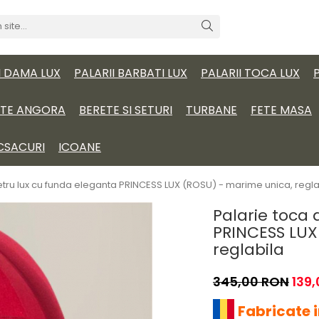
I DAMA LUX
PALARII BARBATI LUX
PALARII TOCA LUX
ITE ANGORA
BERETE SI SETURI
TURBANE
FETE MASA
CSACURI
ICOANE
fetru lux cu funda eleganta PRINCESS LUX (ROSU) - marime unica, regla
Palarie toca 
PRINCESS LUX
reglabila
345,00 RON
139
Fabricate 