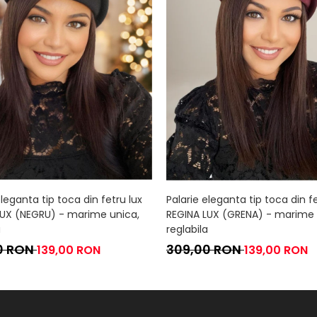
eleganta tip toca din fetru lux
Palarie eleganta tip toca din fe
LUX (NEGRU) - marime unica,
REGINA LUX (GRENA) - marime 
a
reglabila
0 RON
309,00 RON
139,00 RON
139,00 RON