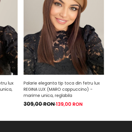
tru lux
Palarie eleganta tip toca din fetru lux
Palarie ele
unica,
REGINA LUX (MARO cappuccino) -
REGINA LUX
marime unica, reglabila
reglabila
309,00 RON
309,00
139,00 RON