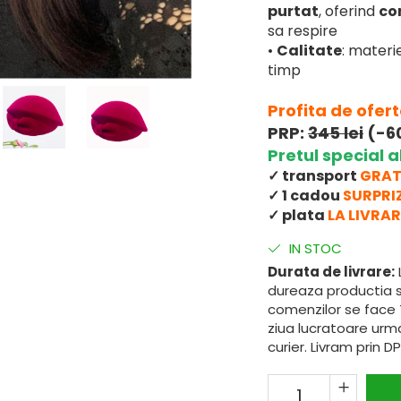
purtat
, oferind
co
sa respire
•
Calitate
: materie
timp
Profita de oferta
PRP:
345 lei
(-6
Pretul special al 
✓ transport
GRAT
✓ 1 cadou
SURPRI
✓ plata
LA LIVRAR
IN STOC
Durata de livrare:
dureaza productia s
comenzilor se face 
ziua lucratoare urma
curier. Livram prin DP