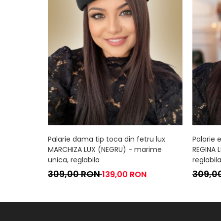
Palarie dama tip toca din fetru lux
Palarie 
MARCHIZA LUX (NEGRU) - marime
REGINA 
unica, reglabila
reglabil
309,00 RON
309,0
139,00 RON