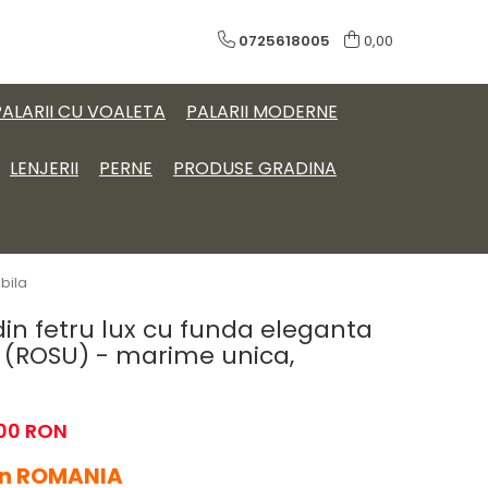
0725618005
0,00
PALARII CU VOALETA
PALARII MODERNE
LENJERII
PERNE
PRODUSE GRADINA
bila
din fetru lux cu funda eleganta
 (ROSU) - marime unica,
,00 RON
in ROMANIA