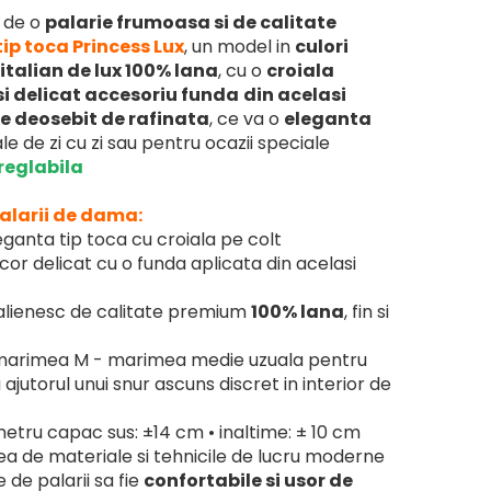
a de o
palarie frumoasa si de calitate
tip toca Princess Lux
, un model in
culori
 italian de lux 100% lana
, cu o
croiala
i delicat accesoriu funda
din acelasi
ie deosebit de rafinata
, ce va o
eleganta
le de zi cu zi sau pentru ocazii speciale
reglabila
palarii de dama:
eganta tip toca cu croiala pe colt
cor delicat cu o funda aplicata din acelasi
talienesc de calitate premium
100% lana
, fin si
arimea M - marimea medie uzuala pentru
 ajutorul unui snur ascuns discret in interior de
etru capac sus: ±14 cm • inaltime: ± 10 cm
a de materiale si tehnicile de lucru moderne
 de palarii sa fie
confortabile si usor de