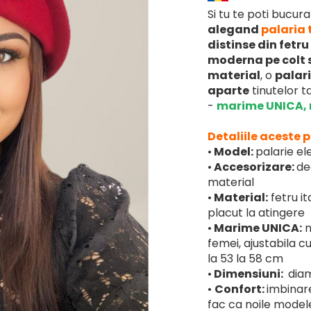
Si tu te poti bucur
alegand
palaria 
distinse din fetru
moderna pe colt s
material
, o
palar
aparte
tinutelor ta
-
marime UNICA, 
Detaliile aceste 
•
Model:
palarie el
•
Accesorizare:
de
material
•
Material:
fetru i
placut la atingere
•
Marime UNICA:
m
femei, ajustabila cu
la 53 la 58 cm
•
Dimensiuni:
diam
•
Confort:
imbinare
fac ca noile modele