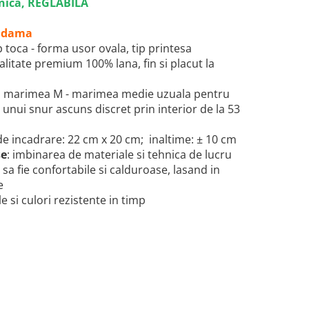
ica, REGLABILA
de dama
p toca - forma usor ovala, tip printesa
 calitate premium 100% lana, fin si placut la
: marimea M - marimea medie uzuala pentru
l unui snur ascuns discret prin interior de la 53
e incadrare: 22 cm x 20 cm; inaltime: ± 10 cm
se
: imbinarea de materiale si tehnica de lucru
 sa fie confortabile si calduroase,
lasand in
e
e si culori rezistente in timp