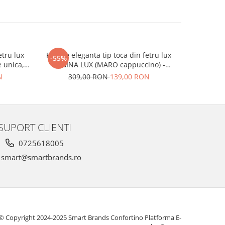
etru lux
Palarie eleganta tip toca din fetru lux
Palarie e
-55%
-55%
 unica,
REGINA LUX (MARO cappuccino) -
REGINA L
marime unica, reglabila
N
309,00 RON
139,00 RON
30
SUPORT CLIENTI
0725618005
smart@smartbrands.ro
© Copyright 2024-2025 Smart Brands Confortino
Platforma E-