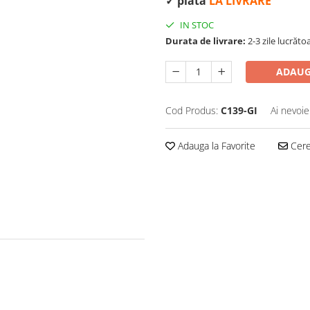
✓ plata
LA LIVRARE
IN STOC
Durata de livrare:
2-3 zile lucrăt
ADAUG
Cod Produs:
C139-GI
Ai nevoie
Adauga la Favorite
Cere 