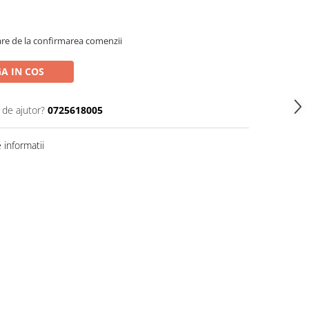
oare de la confirmarea comenzii
A IN COS
 de ajutor?
0725618005
informatii