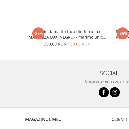
Palarie dama tip toca din fetru lux
Palarie
-55%
-55%
MARCHIZA LUX (NEGRU) - marime unica,
REGINA
reglabila
309,00 RON
139,00 RON
SOCIAL
Urmareste-ne in social me
MAGAZINUL MEU
CLIENTI