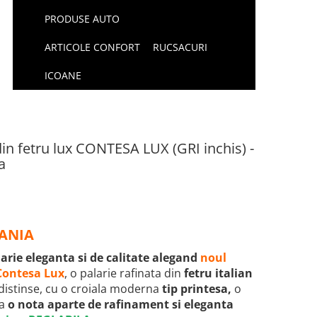
PRODUSE AUTO
ARTICOLE CONFORT
RUCSACURI
ICOANE
din fetru lux CONTESA LUX (GRI inchis) -
a
MANIA
arie eleganta si de calitate alegand
noul
 Contesa Lux
, o palarie rafinata din
fetru italian
i distinse, cu o croiala moderna
tip printesa,
o
da
o nota aparte de rafinament si eleganta