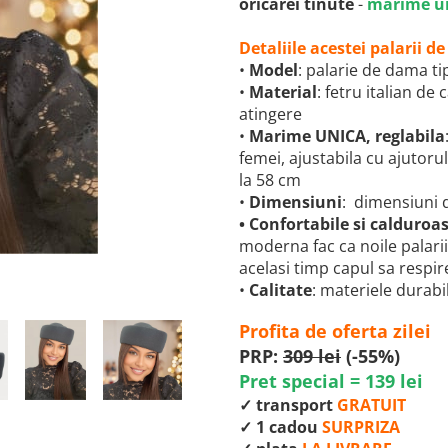
oricarei tinute
-
marime un
Detaliile acestei palarii 
•
Model
: palarie de dama ti
•
Material
: fetru italian de
atingere
•
Marime UNICA, reglabila
femei, ajustabila cu ajutoru
la 58 cm
•
Dimensiuni
:
dimensiuni d
•
Confortabile si calduroa
moderna fac ca noile palarii
acelasi timp capul sa respir
•
Calitate
: materiele durabil
Profita de oferta zilei
PRP:
309 lei
(-55%)
Pret special = 139 lei
✓ transport
GRATUIT
✓ 1 cadou
SURPRIZA