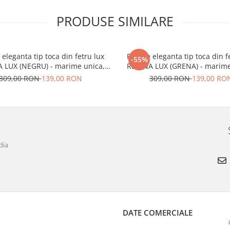
PRODUSE SIMILARE
 eleganta tip toca din fetru lux
Palarie eleganta tip toca din f
-55%
 LUX (NEGRU) - marime unica,
REGINA LUX (GRENA) - marime
reglabila
reglabila
309,00 RON
139,00 RON
309,00 RON
139,00 RO
dia
DATE COMERCIALE