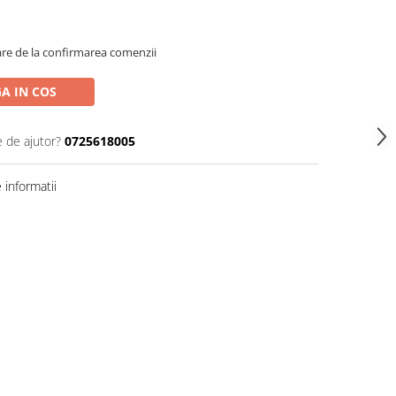
oare de la confirmarea comenzii
A IN COS
e de ajutor?
0725618005
informatii