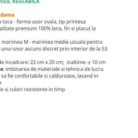
ica, REGLABILA
de dama
p toca - forma usor ovala, tip printesa
 calitate premium 100% lana, fin si placut la
: marimea M - marimea medie uzuala pentru
l unui snur ascuns discret prin interior de la 53
e incadrare: 22 cm x 20 cm; inaltime: ± 10 cm
se
: imbinarea de materiale si tehnica de lucru
 sa fie confortabile si calduroase,
lasand in
e
e si culori rezistente in timp