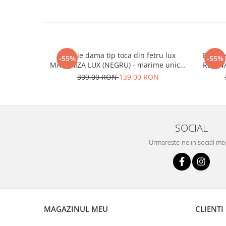
Palarie dama tip toca din fetru lux
Palarie
-55%
-55%
MARCHIZA LUX (NEGRU) - marime unica,
REGINA
reglabila
309,00 RON
139,00 RON
SOCIAL
Urmareste-ne in social me
MAGAZINUL MEU
CLIENTI