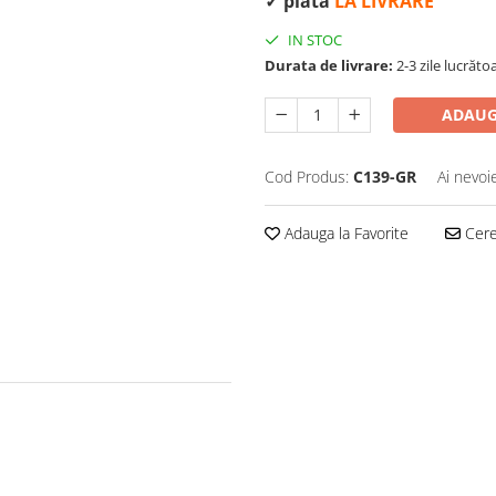
✓ plata
LA LIVRARE
IN STOC
Durata de livrare:
2-3 zile lucrăt
ADAUG
Cod Produs:
C139-GR
Ai nevoi
Adauga la Favorite
Cere 