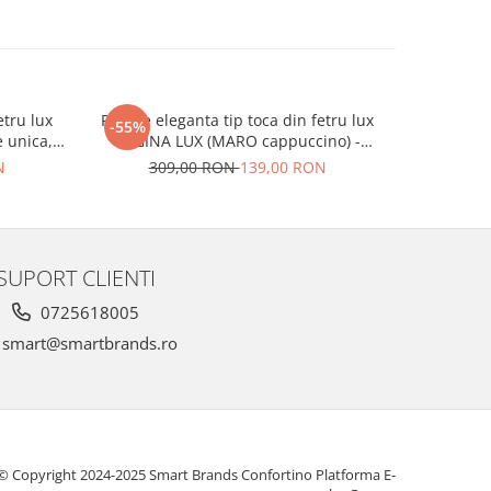
etru lux
Palarie eleganta tip toca din fetru lux
Palarie e
-55%
-55%
 unica,
REGINA LUX (MARO cappuccino) -
REGINA L
marime unica, reglabila
N
309,00 RON
139,00 RON
30
SUPORT CLIENTI
0725618005
smart@smartbrands.ro
© Copyright 2024-2025 Smart Brands Confortino
Platforma E-