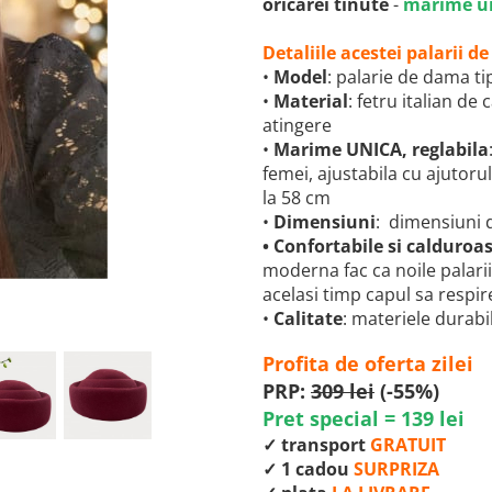
oricarei tinute
-
marime un
Detaliile acestei palarii 
•
Model
: palarie de dama ti
•
Material
: fetru italian de
atingere
•
Marime UNICA, reglabila
femei, ajustabila cu ajutoru
la 58 cm
•
Dimensiuni
:
dimensiuni d
•
Confortabile si calduroa
moderna fac ca noile palarii
acelasi timp capul sa respir
•
Calitate
: materiele durabil
Profita de oferta zilei
PRP:
309 lei
(-55%)
Pret special = 139 lei
✓ transport
GRATUIT
✓ 1 cadou
SURPRIZA