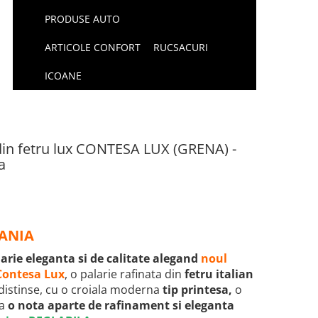
PRODUSE AUTO
ARTICOLE CONFORT
RUCSACURI
ICOANE
 din fetru lux CONTESA LUX (GRENA) -
a
MANIA
arie eleganta si de calitate alegand
noul
 Contesa Lux
, o palarie rafinata din
fetru italian
i distinse, cu o croiala moderna
tip printesa,
o
da
o nota aparte de rafinament si eleganta