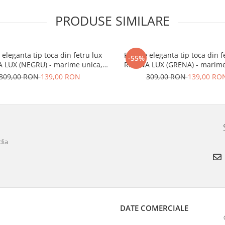
PRODUSE SIMILARE
 eleganta tip toca din fetru lux
Palarie eleganta tip toca din f
-55%
 LUX (NEGRU) - marime unica,
REGINA LUX (GRENA) - marime
reglabila
reglabila
309,00 RON
139,00 RON
309,00 RON
139,00 RO
dia
DATE COMERCIALE