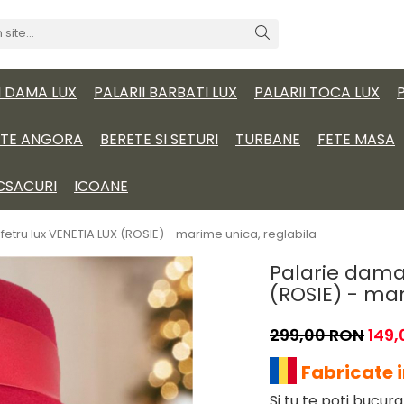
I DAMA LUX
PALARII BARBATI LUX
PALARII TOCA LUX
ITE ANGORA
BERETE SI SETURI
TURBANE
FETE MASA
CSACURI
ICOANE
fetru lux VENETIA LUX (ROSIE) - marime unica, reglabila
Palarie dama 
(ROSIE) - mar
299,00 RON
149
Fabricate 
Si tu te poti bucur