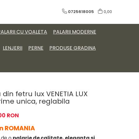
0725618005
0,00
PALARII CU VOALETA
PALARII MODERNE
LENJERII
PERNE
PRODUSE GRADINA
din fetru lux VENETIA LUX
ime unica, reglabila
,00 RON
in ROMANIA
a de o
palarie de calitate, eleganta si