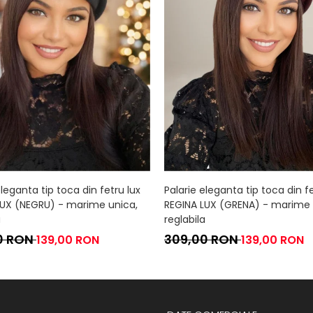
eleganta tip toca din fetru lux
Palarie eleganta tip toca din fe
LUX (NEGRU) - marime unica,
REGINA LUX (GRENA) - marime 
a
reglabila
0 RON
309,00 RON
139,00 RON
139,00 RON