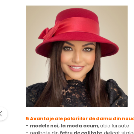
5 Avantaje ale palariilor de dama din noua
-
modele noi, la moda acum
, abia lansate
- realizate din
fetru de calitate
, delicat si pl