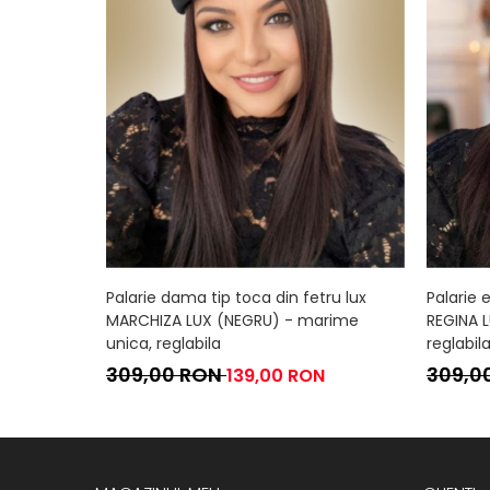
Palarie dama tip toca din fetru lux
Palarie 
MARCHIZA LUX (NEGRU) - marime
REGINA 
unica, reglabila
reglabil
309,00 RON
309,0
139,00 RON