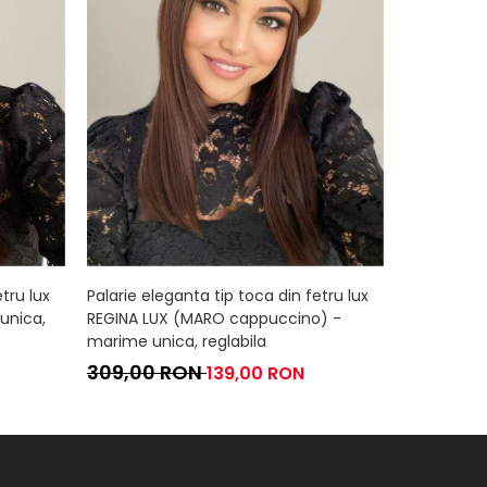
tru lux
Palarie eleganta tip toca din fetru lux
Palarie ele
unica,
REGINA LUX (MARO cappuccino) -
REGINA LUX
marime unica, reglabila
reglabila
309,00 RON
309,00
139,00 RON