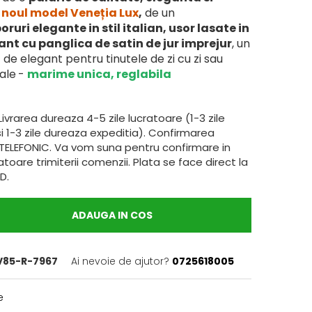
d
noul model Veneția Lux
,
de un
oruri elegante in stil italian, usor lasate in
iant cu panglica de satin de jur imprejur
, un
de elegant pentru tinutele de zi cu zi sau
ale
-
marime unica, reglabila
Livrarea dureaza 4-5 zile lucratoare (1-3 zile
i 1-3 zile dureaza expeditia). Confirmarea
TELEFONIC. Va vom suna pentru confirmare in
toare trimiterii comenzii. Plata se face direct la
D.
ADAUGA IN COS
85-R-7967
Ai nevoie de ajutor?
0725618005
e