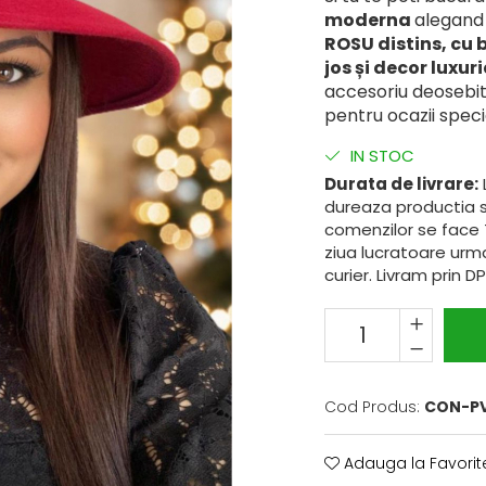
moderna
alegan
ROSU
distins, cu b
jos și decor luxur
accesoriu deosebit 
pentru ocazii speci
IN STOC
Durata de livrare:
dureaza productia s
comenzilor se face 
ziua lucratoare urma
curier. Livram prin DP
Cod Produs:
CON-PV
Adauga la Favorit