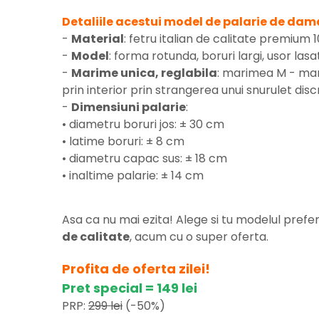
Detaliile acestui model de palarie de dam
-
Material
: fetru italian de calitate premium 1
-
Model
: forma rotunda, boruri largi, usor lasat
-
Marime unica, reglabila
: marimea M - mar
prin interior prin strangerea unui snurulet disc
-
Dimensiuni palarie
:
• diametru boruri jos: ± 30 cm
• latime boruri: ± 8 cm
• diametru capac sus: ± 18 cm
• inaltime palarie: ± 14 cm
Asa ca nu mai ezita! Alege si tu modelul prefe
de calitate
, acum cu o super oferta.
Profita de oferta zilei!
Pret special = 149 lei
PRP:
299 lei
(-50%)