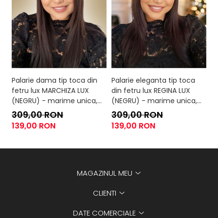
Palarie dama tip toca din
Palarie eleganta tip toca
Pa
fetru lux MARCHIZA LUX
din fetru lux REGINA LUX
di
(NEGRU) - marime unica,
(NEGRU) - marime unica,
(
reglabila
reglabila
re
309,00 RON
309,00 RON
3
139,00 RON
139,00 RON
1
MAGAZINUL MEU
CLIENTI
DATE COMERCIALE