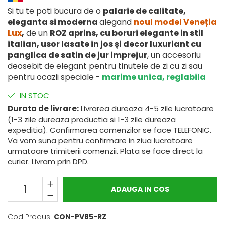
Si tu te poti bucura de o
palarie de calitate,
eleganta si moderna
alegand
noul model Veneția
Lux
,
de un
ROZ aprins, cu boruri elegante in stil
italian, usor lasate in jos și decor luxuriant cu
panglica de satin de jur imprejur
, un accesoriu
deosebit de elegant pentru tinutele de zi cu zi sau
pentru ocazii speciale
-
marime unica, reglabila
IN STOC
Durata de livrare:
Livrarea dureaza 4-5 zile lucratoare
(1-3 zile dureaza productia si 1-3 zile dureaza
expeditia). Confirmarea comenzilor se face TELEFONIC.
Va vom suna pentru confirmare in ziua lucratoare
urmatoare trimiterii comenzii. Plata se face direct la
curier. Livram prin DPD.
ADAUGA IN COS
Cod Produs:
CON-PV85-RZ