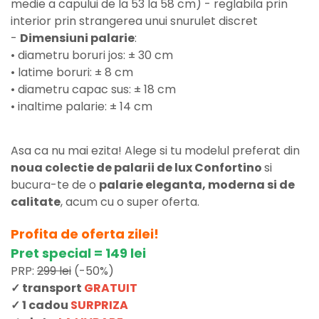
medie a capului de la 53 la 58 cm) - reglabila prin
interior prin strangerea unui snurulet discret
-
Dimensiuni palarie
:
• diametru boruri jos: ± 30 cm
• latime boruri: ± 8 cm
• diametru capac sus: ± 18 cm
• inaltime palarie: ± 14 cm
Asa ca nu mai ezita! Alege si tu modelul preferat din
noua colectie de palarii de lux Confortino
si
bucura-te de o
palarie eleganta, moderna si de
calitate
, acum cu o super oferta.
Profita de oferta zilei!
Pret special = 149 lei
PRP:
299 lei
(-50%)
✓ transport
GRATUIT
✓ 1 cadou
SURPRIZA