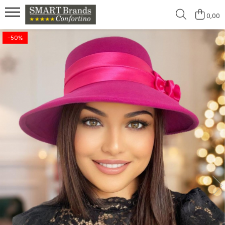
0,00
-50%