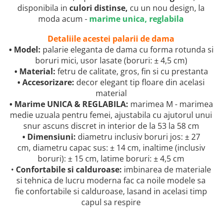
disponibila in
culori distinse,
cu un nou design, la
moda acum -
marime unica, reglabila
Detaliile acestei palarii de dama
• Model:
palarie eleganta de dama cu forma rotunda si
boruri mici, usor lasate (boruri: ± 4,5 cm)
• Material:
fetru de calitate, gros, fin si cu prestanta
• Accesorizare:
decor elegant tip floare din acelasi
material
• Marime UNICA & REGLABILA:
marimea M - marimea
medie uzuala pentru femei, ajustabila cu ajutorul unui
snur ascuns discret in interior de la 53 la 58 cm
• Dimensiuni:
diametru inclusiv boruri jos: ± 27
cm, diametru capac sus: ± 14 cm, inaltime (inclusiv
boruri): ± 15 cm, latime boruri: ± 4,5 cm
•
Confortabile si calduroase:
imbinarea de materiale
si tehnica de lucru moderna fac ca noile modele sa
fie confortabile si calduroase, lasand in acelasi timp
capul sa respire