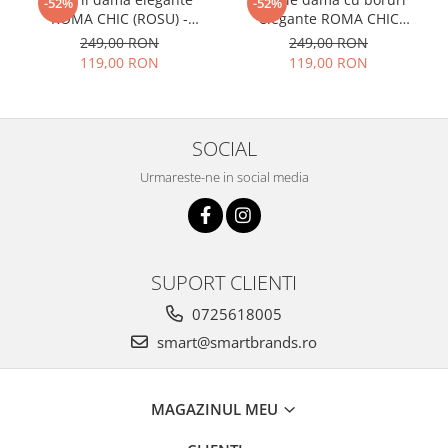
-52%
-52%
ROMA CHIC (ROSU) -
elegante ROMA CHIC
marime unica, reglabila
(GRENA) - marime unica,
249,00 RON
249,00 RON
reglabila
119,00 RON
119,00 RON
SOCIAL
Urmareste-ne in social media
SUPORT CLIENTI
0725618005
smart@smartbrands.ro
MAGAZINUL MEU