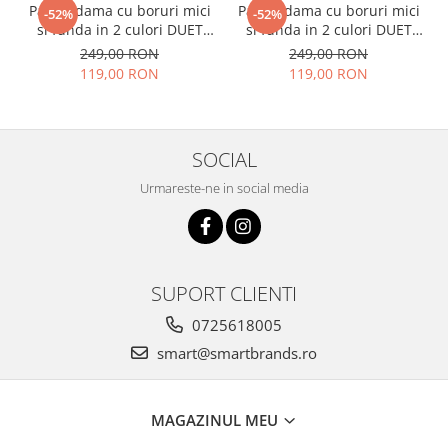
Palarii dama cu boruri mici
Palarii dama cu boruri mici
-52%
-52%
si funda in 2 culori DUET
si funda in 2 culori DUET
(GRENA+NEGRU) - marime
(MARO+ROSU) - marime
249,00 RON
249,00 RON
unica, reglabila
unica, reglabil
119,00 RON
119,00 RON
SOCIAL
Urmareste-ne in social media
SUPORT CLIENTI
0725618005
smart@smartbrands.ro
MAGAZINUL MEU