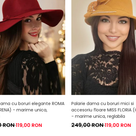
 dama cu boruri elegante ROMA
Palarie dama cu boruri mici si
RENA) - marime unica,
accesoriu floare MISS FLORIA 
a
- marime unica, reglabila
0 RON
249,00 RON
119,00 RON
119,00 RON