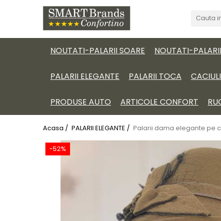
NOUTATI-PALARII SOARE
NOUTATI-PALARI
PALARII ELEGANTE
PALARII TOCA
CACIUL
PRODUSE AUTO
ARTICOLE CONFORT
RU
Acasa /
PALARII ELEGANTE /
Palarii dama elegante pe co
-52%