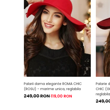
Palarii dama elegante ROMA CHIC
Palarie
(ROSU) - marime unica, reglabila
CHIC (G
reglabil
249,00 RON
119,00 RON
249,0