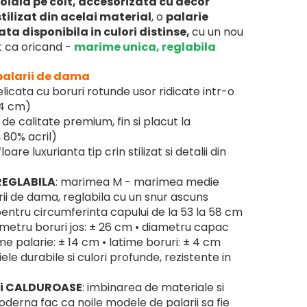
oiala pe colt, accesorizata cu decor
stilizat din acelai material
, o
palarie
ta disponibila in culori distinse,
cu un nou
t ca oricand -
marime unica, reglabila
 palarii de dama
licata cu boruri rotunde usor ridicate intr-o
 4 cm)
u de calitate premium, fin si placut la
 80% acril)
 floare luxurianta tip crin stilizat si detalii din
REGLABILA
: marimea M - marimea medie
ii de dama, reglabila cu un snur ascuns
, pentru circumferinta capului de la 53 la 58 cm
iametru boruri jos: ± 26 cm • diametru capac
ime palarie: ± 14 cm • latime boruri: ± 4 cm
iele durabile si culori profunde, rezistente in
si CALDUROASE
: imbinarea de materiale si
derna fac ca noile modele de palarii sa fie