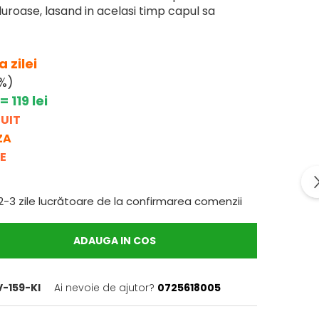
duroase, lasand in acelasi timp capul sa
 zilei
%)
= 119 lei
UIT
ZA
E
2-3 zile lucrătoare de la confirmarea comenzii
ADAUGA IN COS
-159-KI
Ai nevoie de ajutor?
0725618005