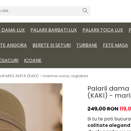
I DAMA LUX
PALARII BARBATI LUX
PALARII TOCA LUX
ITE ANGORA
BERETE SI SETURI
TURBANE
FETE MASA
CSACURI
ICOANE
lt MISS ANITA (KAKI) - marime unica, reglabila
Palarii dama
(KAKI) - mari
249,00 RON
119,
Si tu te poti bucur
calitate alegan