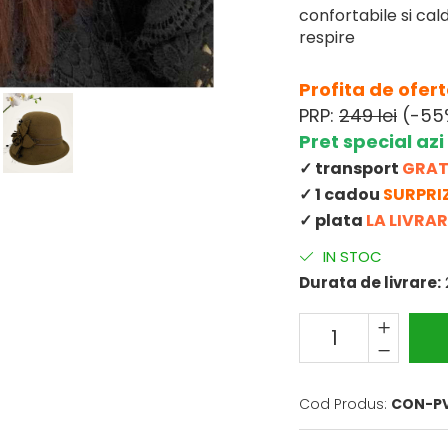
confortabile si cal
respire
Profita de oferta
PRP:
249 lei
(-55
Pret special azi 
✓ transport
GRAT
✓ 1 cadou
SURPRI
✓ plata
LA LIVRAR
IN STOC
Durata de livrare:
Cod Produs:
CON-PV