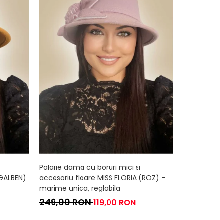
Palarie dama cu boruri mici si
Palarie da
(GALBEN)
accesoriu floare MISS FLORIA (ROZ) -
accesoriu 
marime unica, reglabila
marime uni
249,00 RON
249,00
119,00 RON