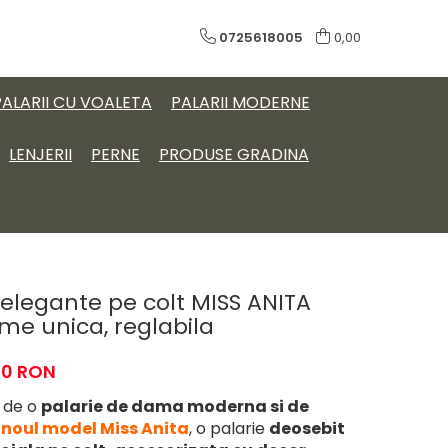
0725618005
0,00
PALARII CU VOALETA
PALARII MODERNE
LENJERII
PERNE
PRODUSE GRADINA
 elegante pe colt MISS ANITA
me unica, reglabila
00 RON
a de o
palarie de dama moderna si de
d
noul model Miss Anita
, o palarie
deosebit