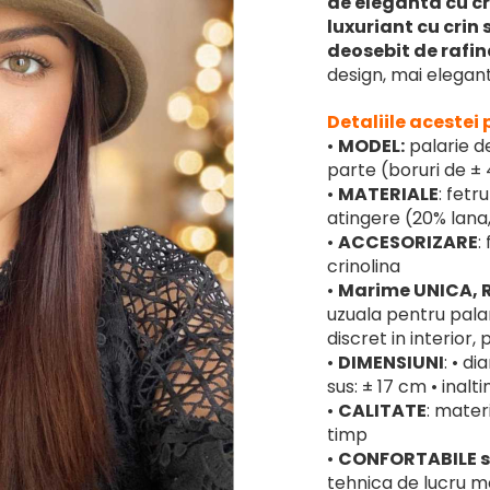
de eleganta
cu cr
luxuriant cu crin 
deosebit de rafina
design, mai elegan
Detaliile acestei
•
MODEL:
palarie de
parte (boruri de ±
•
MATERIALE
: fetr
atingere (20% lana,
•
ACCESORIZARE
:
crinolina
•
Marime UNICA, 
uzuala pentru palar
discret in interior
•
DIMENSIUNI
: • d
sus: ± 17 cm • inalt
•
CALITATE
: mater
timp
•
CONFORTABILE 
tehnica de lucru mo