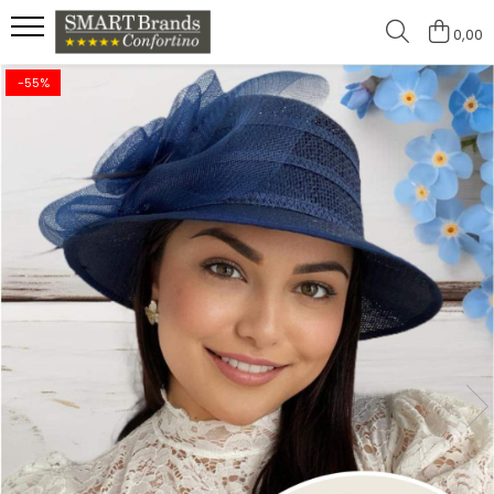
0,00
-55%