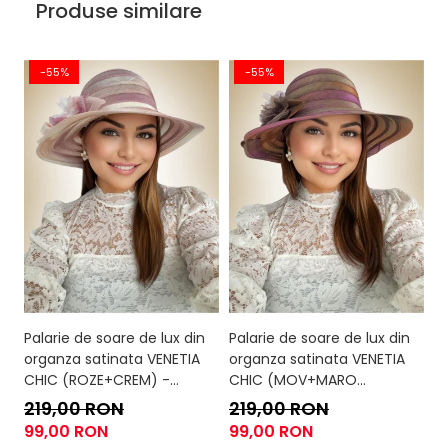
Produse similare
-55%
-55%
Palarie de soare de lux din
Palarie de soare de lux din
Pa
organza satinata VENETIA
organza satinata VENETIA
o
CHIC (ROZE+CREM) -
CHIC (MOV+MARO
C
marime unica, reglabila
caramiziu) - marime unica,
m
219,00 RON
219,00 RON
2
reglabila
99,00 RON
99,00 RON
9