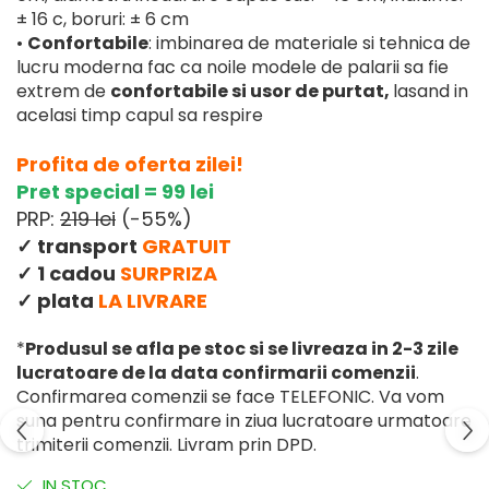
± 16 c, boruri: ± 6 cm
•
Confortabile
: imbinarea de materiale si tehnica de
lucru moderna fac ca noile modele de palarii sa fie
extrem de
confortabile si usor de purtat,
lasand in
acelasi timp capul sa respire
Profita de oferta zilei!
Pret special = 99 lei
PRP:
219 lei
(-55%)
✓ transport
GRATUIT
✓ 1 cadou
SURPRIZA
✓ plata
LA LIVRARE
*
Produsul se afla pe stoc si se livreaza in 2-3 zile
lucratoare de la data confirmarii comenzii
.
Confirmarea comenzii se face TELEFONIC. Va vom
suna pentru confirmare in ziua lucratoare urmatoare
trimiterii comenzii. Livram prin DPD.
IN STOC