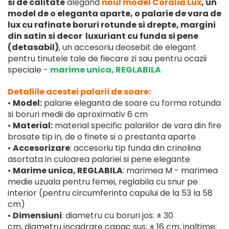
si de calitate
alegand
noul model Coralia Lux
, un
model de o eleganta aparte, o palarie de vara de
lux cu rafinate boruri rotunde si drepte, margini
din satin si decor luxuriant cu funda si pene
(detasabil)
, un accesoriu deosebit de elegant
pentru tinutele tale de fiecare zi sau pentru ocazii
speciale -
marime unica, REGLABILA
Detaliile acestei palarii de soare:
•
Model:
palarie eleganta de soare cu forma rotunda
si boruri medii de aproximativ 6 cm
•
Material:
material specific palariilor de vara din fire
brosate tip in, de o finete si o prestanta aparte
•
Accesorizare
: accesoriu tip funda din crinolina
asortata in culoarea palariei si pene elegante
•
Marime unica, REGLABILA
: marimea M - marimea
medie uzuala pentru femei, reglabila cu snur pe
interior (pentru circumferinta capului de la 53 la 58
cm)
•
Dimensiuni
: diametru cu boruri jos: ± 30
cm, diametru incadrare capac sus: ± 16 cm, inaltime: