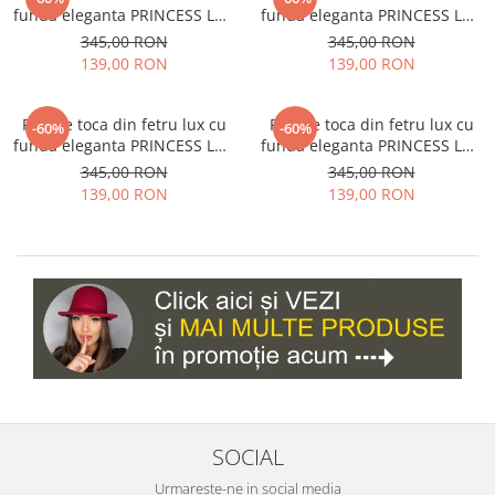
funda eleganta PRINCESS LUX
funda eleganta PRINCESS LUX
(GRENA) - marime unica,
(ROZ fucsia) - marime unica,
345,00 RON
345,00 RON
reglabila
reglabila
139,00 RON
139,00 RON
Palarie toca din fetru lux cu
Palarie toca din fetru lux cu
-60%
-60%
funda eleganta PRINCESS LUX
funda eleganta PRINCESS LUX
(ROSU) - marime unica,
(ALBASTRU) - marime unica,
345,00 RON
345,00 RON
reglabila
reglabila
139,00 RON
139,00 RON
SOCIAL
Urmareste-ne in social media