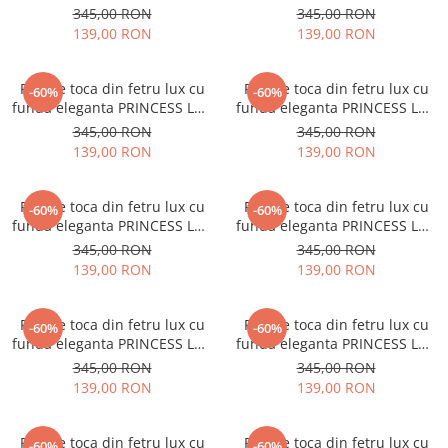
(ROZ pudra) - marime unica,
(MOV) - marime unica,
345,00 RON
345,00 RON
reglabila
reglabila
139,00 RON
139,00 RON
Palarie toca din fetru lux cu
Palarie toca din fetru lux cu
-60%
-60%
funda eleganta PRINCESS LUX
funda eleganta PRINCESS LUX
(MARO cappucino) - marime
(NEGRU) - marime unica,
345,00 RON
345,00 RON
unica, reglabila
reglabila
139,00 RON
139,00 RON
Palarie toca din fetru lux cu
Palarie toca din fetru lux cu
-60%
-60%
funda eleganta PRINCESS LUX
funda eleganta PRINCESS LUX
(VERDE aprins) - marime
(VERDE persan) - marime
345,00 RON
345,00 RON
unica, reglabila
unica, reglabila
139,00 RON
139,00 RON
Palarie toca din fetru lux cu
Palarie toca din fetru lux cu
-60%
-60%
funda eleganta PRINCESS LUX
funda eleganta PRINCESS LUX
(KAKI) - marime unica,
(CARAMIZIU) - marime unica,
345,00 RON
345,00 RON
reglabila
reglabila
139,00 RON
139,00 RON
Palarie toca din fetru lux cu
Palarie toca din fetru lux cu
-60%
-60%