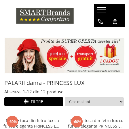
PALARII dama - PRINCESS LUX
Afiseaza:
1-
12
din
12
produse
FILTRE
Palarie toca din fetru lux cu
Palarie toca din fetru lux cu
-60%
-60%
funda eleganta PRINCESS LUX
funda eleganta PRINCESS LUX