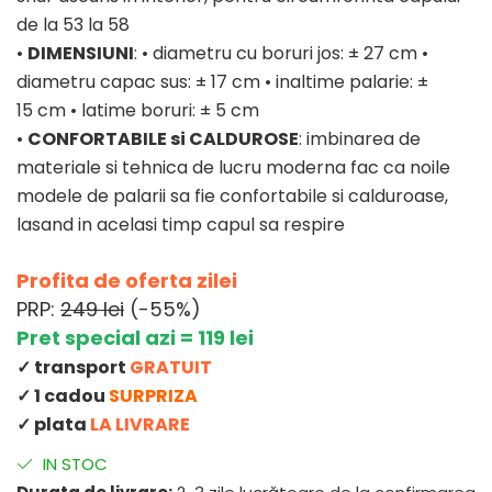
de la 53 la 58
•
DIMENSIUNI
: • diametru cu boruri jos: ± 27 cm •
diametru capac sus: ± 17 cm • inaltime palarie: ±
15 cm • latime boruri: ± 5 cm
•
CONFORTABILE si CALDUROSE
: imbinarea de
materiale si tehnica de lucru moderna fac ca noile
modele de palarii sa fie confortabile si calduroase,
lasand in acelasi timp capul sa respire
Profita de oferta zilei
PRP:
249 lei
(-55%)
Pret special azi = 119 lei
✓ transport
GRATUIT
✓ 1 cadou
SURPRIZA
✓ plata
LA LIVRARE
IN STOC