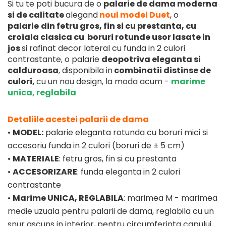
Si tu te poti bucura de o
palarie de dama moderna
si de calitate
alegand
noul model Duet
, o
palarie
din fetru
gros, fin si cu prestanta, cu
croiala clasica cu boruri rotunde usor lasate in
jos
si rafinat decor lateral cu funda in 2 culori
contrastante, o palarie
deopotriva eleganta si
calduroasa
, disponibila in
combinatii distinse de
culori,
cu un nou design, la moda acum -
marime
unica, reglabila
Detaliile acestei palarii de dama
•
MODEL:
palarie eleganta rotunda cu boruri mici si
accesoriu funda in 2 culori (boruri de ± 5 cm)
•
MATERIALE
: fetru gros, fin si cu prestanta
•
ACCESORIZARE
: funda eleganta in 2 culori
contrastante
•
Marime UNICA, REGLABILA
: marimea M - marimea
medie uzuala pentru palarii de dama, reglabila cu un
snur ascuns in interior, pentru circumferinta capului