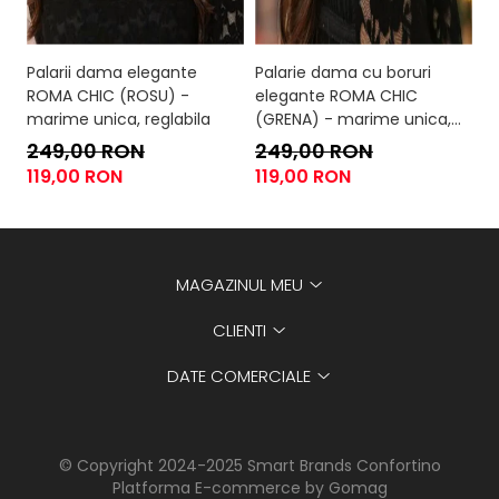
Palarii dama elegante
Palarie dama cu boruri
P
ROMA CHIC (ROSU) -
elegante ROMA CHIC
si
marime unica, reglabila
(GRENA) - marime unica,
F
reglabila
un
249,00 RON
249,00 RON
2
119,00 RON
119,00 RON
1
MAGAZINUL MEU
CLIENTI
DATE COMERCIALE
© Copyright 2024-2025 Smart Brands Confortino
Platforma E-commerce by Gomag