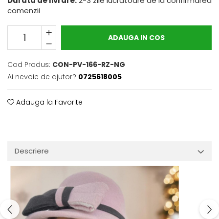
Durata de livrare:
2-3 zile lucrătoare de la confirmarea
comenzii
ADAUGA IN COS
Cod Produs:
CON-PV-166-RZ-NG
Ai nevoie de ajutor?
0725618005
Adauga la Favorite
Descriere