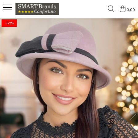
0,00
-52%