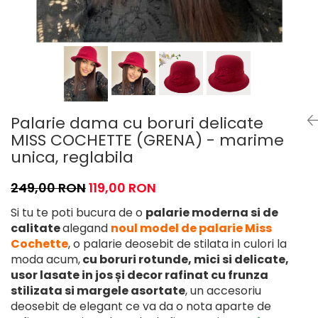
Palarie dama cu boruri delicate
MISS COCHETTE (GRENA) - marime
unica, reglabila
249,00 RON
119,00 RON
Si tu te poti bucura de o
palarie moderna si de
calitate
alegand
noul model de palarie Miss
Cochette
, o palarie deosebit de stilata in culori la
moda acum,
cu boruri rotunde, mici si delicate,
usor lasate in jos și decor rafinat cu frunza
stilizata si margele asortate
, un accesoriu
deosebit de elegant ce va da o nota aparte de