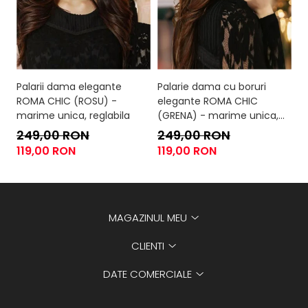
Palarii dama elegante
Palarie dama cu boruri
P
ROMA CHIC (ROSU) -
elegante ROMA CHIC
si
marime unica, reglabila
(GRENA) - marime unica,
F
reglabila
un
249,00 RON
249,00 RON
2
119,00 RON
119,00 RON
1
MAGAZINUL MEU
CLIENTI
DATE COMERCIALE