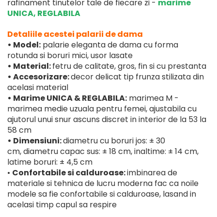
rafinament tinutelor tale de fiecare zi -
marime
UNICA, REGLABILA
Detaliile acestei palarii de dama
• Model:
palarie eleganta de dama cu forma
rotunda si boruri mici, usor lasate
• Material:
fetru de calitate, gros, fin si cu prestanta
• Accesorizare:
decor delicat tip frunza stilizata din
acelasi material
• Marime UNICA & REGLABILA:
marimea M -
marimea medie uzuala pentru femei, ajustabila cu
ajutorul unui snur ascuns discret in interior de la 53 la
58 cm
• Dimensiuni:
diametru cu boruri jos: ± 30
cm, diametru capac sus: ± 18 cm, inaltime: ± 14 cm,
latime boruri: ± 4,5 cm
•
Confortabile si calduroase:
imbinarea de
materiale si tehnica de lucru moderna fac ca noile
modele sa fie confortabile si calduroase, lasand in
acelasi timp capul sa respire