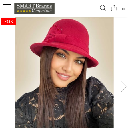
0,00
-52%