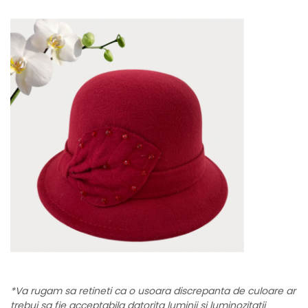
*Va rugam sa retineti ca o usoara discrepanta de culoare ar
trebui sa fie acceptabila datorita luminii si luminozitatii