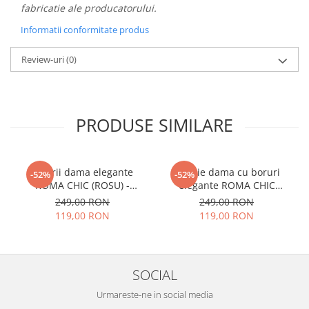
fabricatie ale producatorului.
Informatii conformitate produs
Review-uri
(0)
PRODUSE SIMILARE
Palarii dama elegante
Palarie dama cu boruri
-52%
-52%
ROMA CHIC (ROSU) -
elegante ROMA CHIC
marime unica, reglabila
(GRENA) - marime unica,
249,00 RON
249,00 RON
reglabila
119,00 RON
119,00 RON
SOCIAL
Urmareste-ne in social media