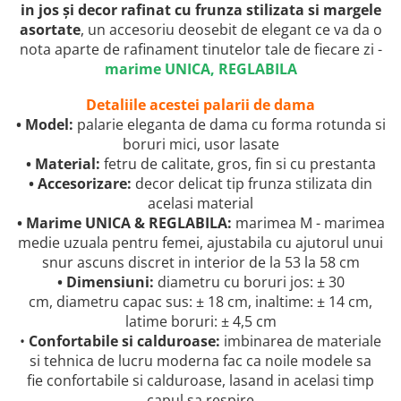
in jos și decor rafinat cu frunza stilizata si margele
asortate
, un accesoriu deosebit de elegant ce va da o
nota aparte de rafinament tinutelor tale de fiecare zi -
marime UNICA, REGLABILA
Detaliile acestei palarii de dama
• Model:
palarie eleganta de dama cu forma rotunda si
boruri mici, usor lasate
• Material:
fetru de calitate, gros, fin si cu prestanta
• Accesorizare:
decor delicat tip frunza stilizata din
acelasi material
• Marime UNICA & REGLABILA:
marimea M - marimea
medie uzuala pentru femei, ajustabila cu ajutorul unui
snur ascuns discret in interior de la 53 la 58 cm
• Dimensiuni:
diametru cu boruri jos: ± 30
cm, diametru capac sus: ± 18 cm, inaltime: ± 14 cm,
latime boruri: ± 4,5 cm
•
Confortabile si calduroase:
imbinarea de materiale
si tehnica de lucru moderna fac ca noile modele sa
fie confortabile si calduroase, lasand in acelasi timp
capul sa respire