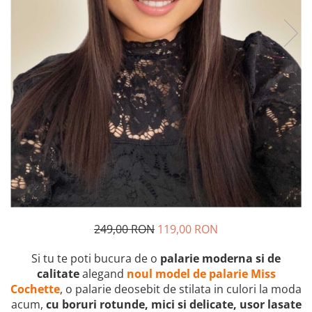
249,00 RON
119,00 RON
Si tu te poti bucura de o
palarie moderna si de
calitate
alegand
noul model de palarie Miss
Cochette
, o palarie deosebit de stilata in culori la moda
acum,
cu boruri rotunde, mici si delicate, usor lasate