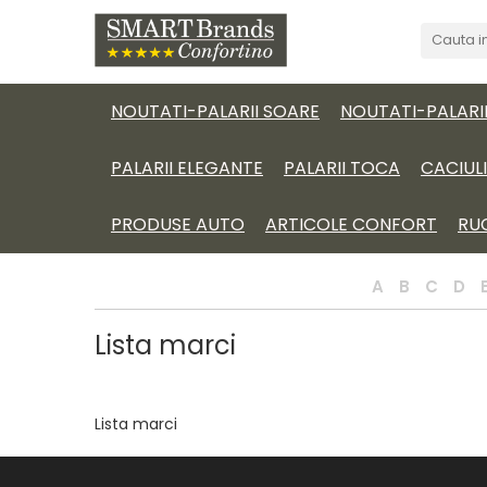
NOUTATI-PALARII SOARE
NOUTATI-PALARI
PALARII ELEGANTE
PALARII TOCA
CACIUL
PRODUSE AUTO
ARTICOLE CONFORT
RU
A
B
C
D
Lista marci
Lista marci