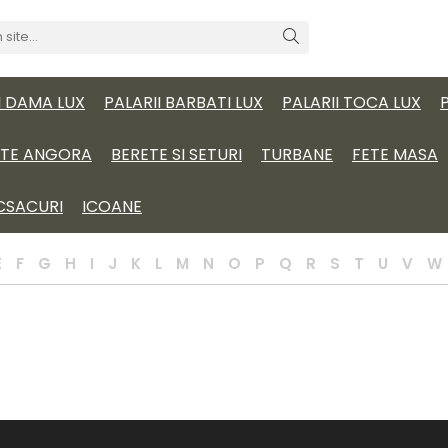
I DAMA LUX
PALARII BARBATI LUX
PALARII TOCA LUX
ITE ANGORA
BERETE SI SETURI
TURBANE
FETE MASA
CSACURI
ICOANE
E
F
G
H
I
J
K
L
M
N
O
P
Q
R
S
T
U
V
W