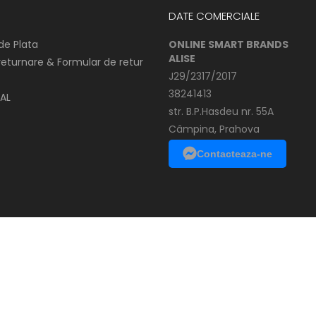
DATE COMERCIALE
de Plata
ONLINE SMART BRANDS
ALISE
 returnare & Formular de retur
J29/2317/2017
38241413
AL
str. B.P.Hasdeu nr. 55A
Câmpina, Prahova
Contacteaza-ne