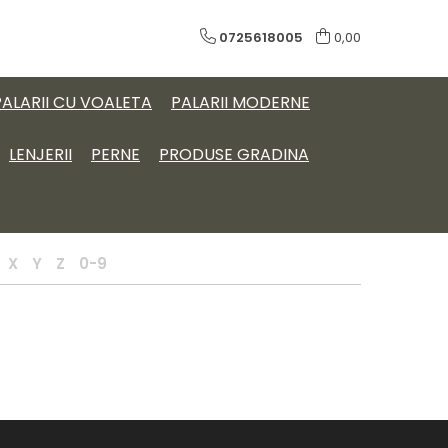
0725618005
0,00
PALARII CU VOALETA
PALARII MODERNE
LENJERII
PERNE
PRODUSE GRADINA
X
Y
Z
0-9