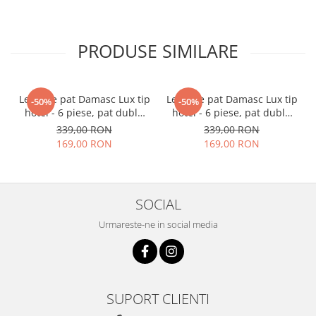
PRODUSE SIMILARE
Lenjerie pat Damasc Lux tip
Lenjerie pat Damasc Lux tip
-50%
-50%
hotel - 6 piese, pat dublu
hotel - 6 piese, pat dublu
(ALBA)
(CARAMEL)
339,00 RON
339,00 RON
169,00 RON
169,00 RON
SOCIAL
Urmareste-ne in social media
SUPORT CLIENTI