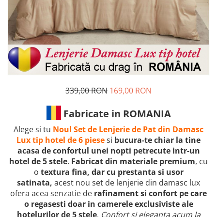
339,00 RON
169,00 RON
Fabricate in ROMANIA
Alege si tu
Noul Set de Lenjerie de Pat din Damasc
Lux tip hotel de 6 piese
si
bucura-te chiar la tine
acasa de confortul unei nopti petrecute intr-un
hotel de 5 stele
.
Fabricat din materiale premium
, cu
o
textura fina, dar cu prestanta si usor
satinata,
acest nou set de lenjerie din damasc lux
ofera acea senzatie de
rafinament si confort pe care
o regasesti doar in camerele exclusiviste ale
hotelurilor de 5 stele
.
Confort si eleganta acum la