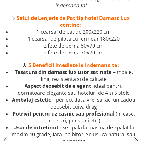
indemana ta!
✨
Setul de Lenjerie de Pat tip hotel Damasc Lux
contine:
1 cearsaf de pat de 200x220 cm
1 cearsaf de pilota cu fermoar 180x220
2 fete de perna 50×70 cm
2 fete de perna 70×70 cm
🎯
5 Beneficii imediate la indemana ta:
Tesatura din damasc lux usor satinata
– moale,
fina, rezistenta si de calitate
Aspect deosebit de elegant
, ideal pentru
dormitoare elegante sau hoteluri de 4 si 5 stele
Ambalaj estetic
– perfect daca vrei sa faci un cadou
deosebit cuiva drag
Potrivit pentru uz casnic sau profesional
(in case,
hoteluri, pensiuni etc.)
Usor de intretinut
- se spala la masina de spalat la
maxim 40 grade, fara inalbitor. Se usuca natural sau