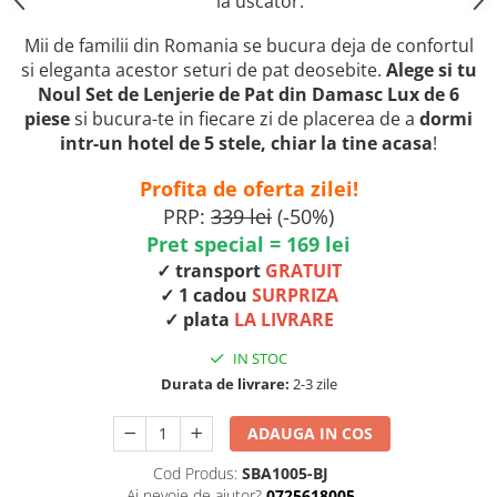
la uscator.
Mii de familii din Romania se bucura deja de confortul
si eleganta acestor seturi de pat deosebite.
Alege si tu
Noul Set de Lenjerie de Pat din Damasc Lux de 6
piese
si bucura-te in fiecare zi de placerea de a
dormi
intr-un hotel de 5 stele, chiar la tine acasa
!
Profita de oferta zilei!
PRP:
339 lei
(-50%)
Pret special = 169 lei
✓ transport
GRATUIT
✓ 1 cadou
SURPRIZA
✓ plata
LA LIVRARE
IN STOC
Durata de livrare:
2-3 zile
ADAUGA IN COS
Cod Produs:
SBA1005-BJ
Ai nevoie de ajutor?
0725618005