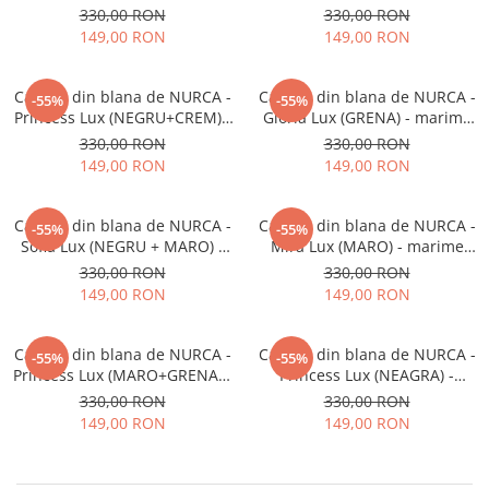
- marime universala
marime universala
330,00 RON
330,00 RON
149,00 RON
149,00 RON
Caciula din blana de NURCA -
Caciula din blana de NURCA -
-55%
-55%
Princess Lux (NEGRU+CREM) -
Gloria Lux (GRENA) - marime
marime universala
universala
330,00 RON
330,00 RON
149,00 RON
149,00 RON
Caciula din blana de NURCA -
Caciula din blana de NURCA -
-55%
-55%
Sofia Lux (NEGRU + MARO) -
Mira Lux (MARO) - marime
marime universala
universala
330,00 RON
330,00 RON
149,00 RON
149,00 RON
Caciula din blana de NURCA -
Caciula din blana de NURCA -
-55%
-55%
Princess Lux (MARO+GRENA) -
Princess Lux (NEAGRA) -
marime universala
marime universala
330,00 RON
330,00 RON
149,00 RON
149,00 RON