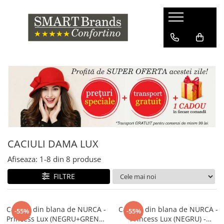
CACIULI DAMA LUX
Afiseaza:
1-
8
din
8
produse
FILTRE
Caciula din blana de NURCA -
Caciula din blana de NURCA -
-55%
-55%
Princess Lux (NEGRU+GRENA)
Princess Lux (NEGRU) -